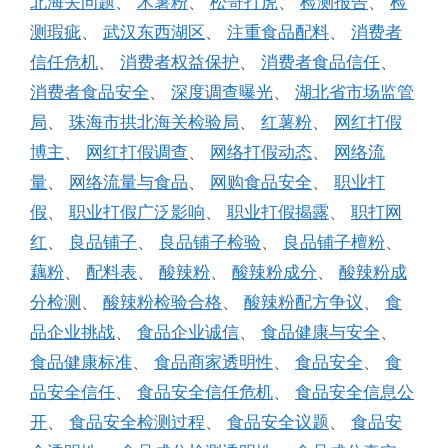
北海关问题
、
木薯粉
、
松哥打虎
、
检测报告
、
检
测瑕疵
、
武汉东西湖区
、
注重食品配料
、
消费者
信任危机
、
消费者权益保护
、
消费者食品信任
、
消费者食品安全
、
深度调查曝光
、
湖北省市场监管
局
、
珠海市拱北海关检验局
、
红薯粉
、
网红打假
博主
、
网红打假调查
、
网络打假动态
、
网络流
量
、
网络流量与食品
、
网购食品安全
、
职业打
假
、
职业打假广泛影响
、
职业打假揭露
、
职打网
红
、
良品铺子
、
良品铺子检验
、
良品铺子檀粉
、
藕粉
、
配料表
、
酸辣粉
、
酸辣粉成分
、
酸辣粉成
分检测
、
酸辣粉检验合格
、
酸辣粉配方争议
、
食
品企业挑战
、
食品企业诚信
、
食品健康与安全
、
食品健康标准
、
食品商家透明性
、
食品安全
、
食
品安全信任
、
食品安全信任危机
、
食品安全信息公
开
、
食品安全检测过程
、
食品安全议题
、
食品安