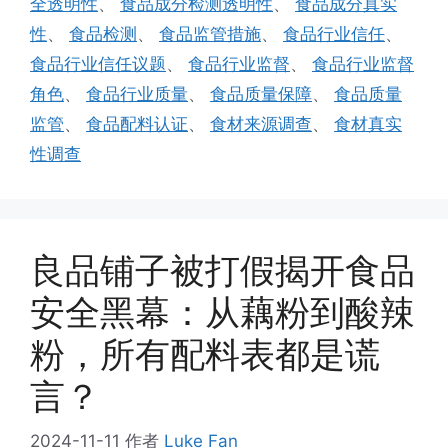
全透明性
、
食品成分检测透明性
、
食品成分真实
性
、
食品检测
、
食品监管措施
、
食品行业信任
、
食品行业信任议题
、
食品行业监督
、
食品行业监督
角色
、
食品行业质量
、
食品质量保障
、
食品质量
监管
、
食品配料认证
、
食材来源调查
、
食材真实
性调查
良品铺子被打假揭开食品
安全黑幕：从藕粉到酸辣
粉，所有配料表都是谎
言？
2024-11-11
作者
Luke Fan