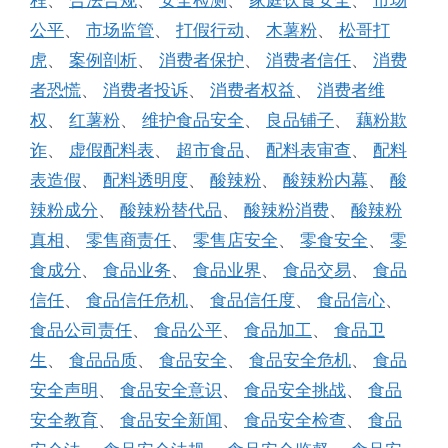
公平
、
市场监管
、
打假行动
、
木薯粉
、
松哥打
虎
、
案例剖析
、
消费者保护
、
消费者信任
、
消费
者恐慌
、
消费者投诉
、
消费者权益
、
消费者维
权
、
红薯粉
、
维护食品安全
、
良品铺子
、
藕粉欺
诈
、
虚假配料表
、
超市食品
、
配料表审查
、
配料
表造假
、
配料透明度
、
酸辣粉
、
酸辣粉内幕
、
酸
辣粉成分
、
酸辣粉替代品
、
酸辣粉消费
、
酸辣粉
真相
、
零售商责任
、
零售店安全
、
零食安全
、
零
食成分
、
食品业务
、
食品业界
、
食品交易
、
食品
信任
、
食品信任危机
、
食品信任度
、
食品信心
、
食品公司责任
、
食品公平
、
食品加工
、
食品卫
生
、
食品品质
、
食品安全
、
食品安全危机
、
食品
安全声明
、
食品安全意识
、
食品安全挑战
、
食品
安全教育
、
食品安全新闻
、
食品安全检查
、
食品