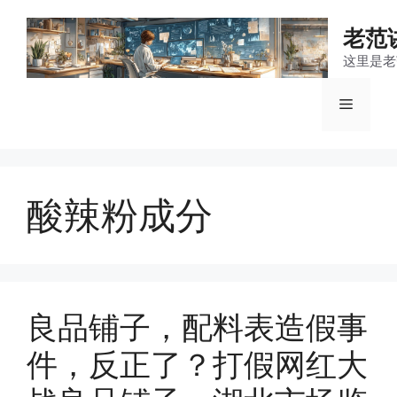
跳
至
老范
内
这里是老
容
菜
单
酸辣粉成分
良品铺子，配料表造假事
件，反正了？打假网红大