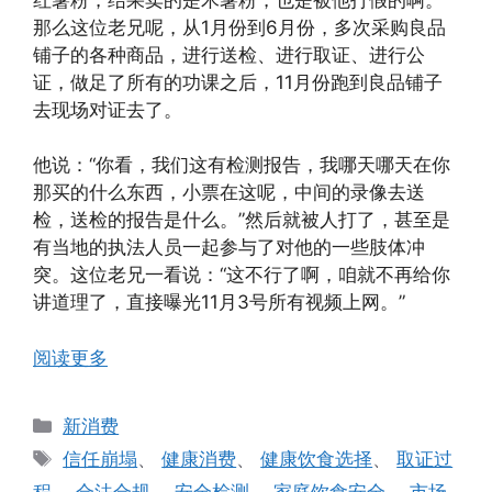
那么这位老兄呢，从1月份到6月份，多次采购良品
铺子的各种商品，进行送检、进行取证、进行公
证，做足了所有的功课之后，11月份跑到良品铺子
去现场对证去了。
他说：“你看，我们这有检测报告，我哪天哪天在你
那买的什么东西，小票在这呢，中间的录像去送
检，送检的报告是什么。”然后就被人打了，甚至是
有当地的执法人员一起参与了对他的一些肢体冲
突。这位老兄一看说：“这不行了啊，咱就不再给你
讲道理了，直接曝光11月3号所有视频上网。”
阅读更多
分
新消费
类
标
信任崩塌
、
健康消费
、
健康饮食选择
、
取证过
签
程
、
合法合规
、
安全检测
、
家庭饮食安全
、
市场