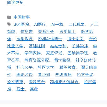
阅读更多
分
中国故事
类
标
301医院
、
AI医疗
、
AI平权
、
二代现象
、
人工
签
智能
、
信息差
、
关系社会
、
医学博士
、
医学影
像
、
医学教育
、
协和4+4博士
、
博士论文
、
哥伦
比亚大学
、
基础规则
、
姑姑专利
、
子孙崇拜
、
学
术不端
、
学阀家族
、
家庭背景
、
巴纳德学院
、
教
育公平
、
教育资源分配
、
留学路径
、
社交媒体传
播
、
社会公平
、
社区大学
、
精英教育
、
翟天临事
件
、
舆论监督
、
董小姐
、
规则破坏
、
论文争议
、
论文查重
、
资源整合
、
跨模态图像融合
、
阶层焦
虑
、
院士
、
高考