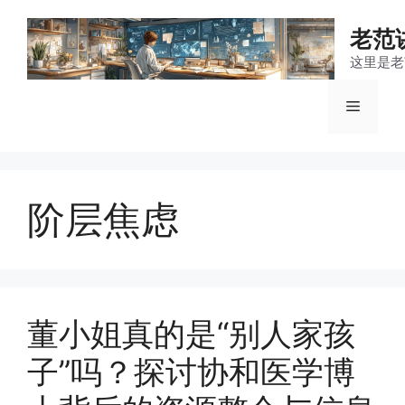
跳
至
老范
内
这里是老
容
菜
单
阶层焦虑
董小姐真的是“别人家孩
子”吗？探讨协和医学博