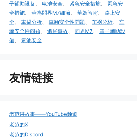
子辅助设备
、
电池安全
、
紧急安全措施
、
緊急安
全措施
、
華為問界M7細節
、
華為智駕
、
路上安
全
、
車禍分析
、
車輛安全性問題
、
车祸分析
、
车
辆安全性问题
、
追尾事故
、
问界M7
、
電子輔助設
備
、
電池安全
友情链接
老范讲故事——YouTube频道
老范的X
老范的Discord