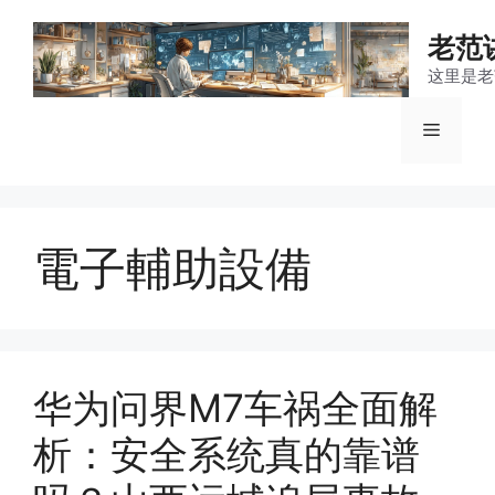
跳
至
老范
内
这里是老
容
菜
单
電子輔助設備
华为问界M7车祸全面解
析：安全系统真的靠谱