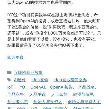
认为OpenAI的技术方向也是雷同的。
IYO这个项目其实很早就在跟山姆·奥特曼沟通，希
望得到OpenAI的投资，或者直接被并购。他大概开
了2亿美金的价格，说“你买我吧，我这东西做的也
还不错”，或者“你投个1,000万美金都是可以的”。只
是山姆他们看完了以后，没有投它，也没有买它。
结果最后是花了65亿美金去把IO买下来了。
阅读更多
分
互联网商业故事
类
标
AI硬件
、
idea被偷
、
idea被抄袭怎么办
、
签
IoT
、
IYO
、
OpenAI
、
OpenAI被告
、
产品战略
、
产品竞争
、
人品争议
、
人工智能
、
傲慢与偏见
、
创业者心态
、
创始人与投资人
、
创始人与投资人关