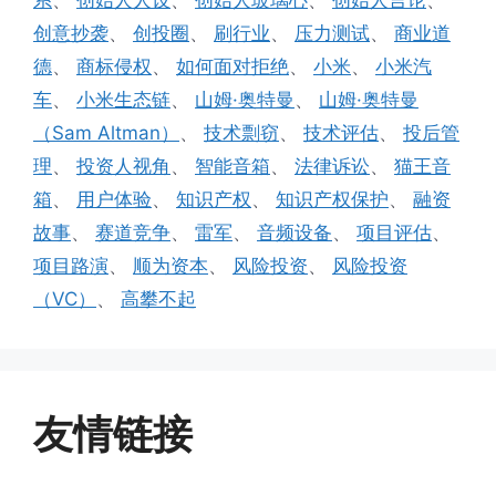
系
、
创始人人设
、
创始人玻璃心
、
创始人言论
、
创意抄袭
、
创投圈
、
刷行业
、
压力测试
、
商业道
德
、
商标侵权
、
如何面对拒绝
、
小米
、
小米汽
车
、
小米生态链
、
山姆·奥特曼
、
山姆·奥特曼
（Sam Altman）
、
技术剽窃
、
技术评估
、
投后管
理
、
投资人视角
、
智能音箱
、
法律诉讼
、
猫王音
箱
、
用户体验
、
知识产权
、
知识产权保护
、
融资
故事
、
赛道竞争
、
雷军
、
音频设备
、
项目评估
、
项目路演
、
顺为资本
、
风险投资
、
风险投资
（VC）
、
高攀不起
友情链接