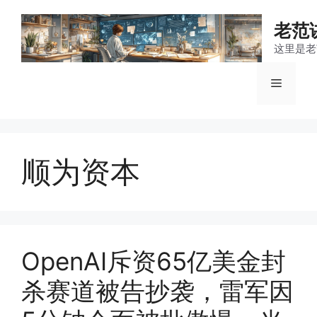
跳
至
老范
内
这里是老
容
菜
单
顺为资本
OpenAI斥资65亿美金封
杀赛道被告抄袭，雷军因