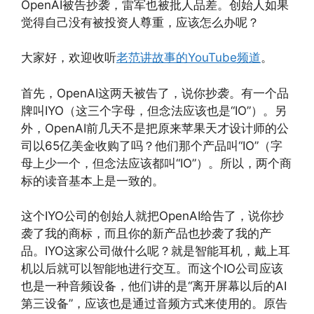
OpenAI被告抄袭，雷军也被批人品差。创始人如果
觉得自己没有被投资人尊重，应该怎么办呢？
大家好，欢迎收听
老范讲故事的YouTube频道
。
首先，OpenAI这两天被告了，说你抄袭。有一个品
牌叫IYO（这三个字母，但念法应该也是“IO”）。另
外，OpenAI前几天不是把原来苹果天才设计师的公
司以65亿美金收购了吗？他们那个产品叫“IO”（字
母上少一个，但念法应该都叫“IO”）。所以，两个商
标的读音基本上是一致的。
这个IYO公司的创始人就把OpenAI给告了，说你抄
袭了我的商标，而且你的新产品也抄袭了我的产
品。IYO这家公司做什么呢？就是智能耳机，戴上耳
机以后就可以智能地进行交互。而这个IO公司应该
也是一种音频设备，他们讲的是“离开屏幕以后的AI
第三设备”，应该也是通过音频方式来使用的。原告