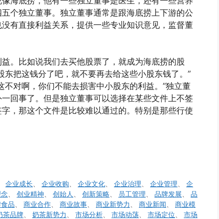
说像海底捞，他有一些独立董事是医生，还有一些营养
四五个独立董事。独立董事通常是跟海底捞上下游的公
也没有直接利益关系，提供一些专业知识意见，监督董
利益。比如说我们去买他股票了，就成为海底捞的股
股东把这钱分了吧，就不要再去给这些小股东钱了。”
这不对啊，你们不能去损害中小股东的利益。”独立董
外一回事了。但是独立董事可以选择在某些文件上不签
签字，那这个文件是比较难以通过的。特别是那些行使
、
企业成长
、
企业收购
、
企业文化
、
企业治理
、
企业管理
、
企
理念
、
创业精神
、
创始人
、
创新策略
、
员工管理
、
品牌发展
、
品
牌食品
、
商业合作
、
商业故事
、
商业新势力
、
商业新闻
、
商业模
奶茶品牌
、
奶茶新势力
、
市场分析
、
市场动荡
、
市场定位
、
市场