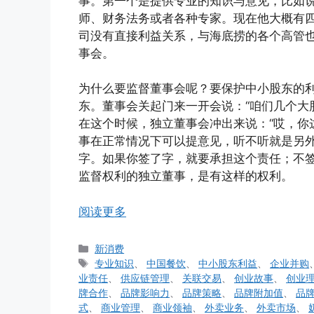
事。第一个是提供专业的知识与意见，比如
师、财务法务或者各种专家。现在他大概有
司没有直接利益关系，与海底捞的各个高管
事会。
为什么要监督董事会呢？要保护中小股东的
东。董事会关起门来一开会说：“咱们几个大
在这个时候，独立董事会冲出来说：“哎，你
事在正常情况下可以提意见，听不听就是另
字。如果你签了字，就要承担这个责任；不
监督权利的独立董事，是有这样的权利。
阅读更多
分
新消费
类
标
专业知识
、
中国餐饮
、
中小股东利益
、
企业并购
签
业责任
、
供应链管理
、
关联交易
、
创业故事
、
创业
牌合作
、
品牌影响力
、
品牌策略
、
品牌附加值
、
品
式
、
商业管理
、
商业领袖
、
外卖业务
、
外卖市场
、