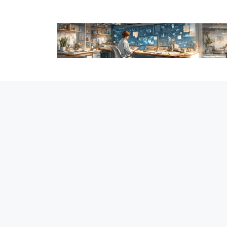
跳
至
内
容