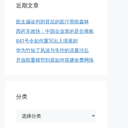
近期文章
医生漏诊判刑背后的医疗黑暗森林
西药见效快：中国企业算的是合规账
841号令如何重写出入境规则
华为竹知了风波与失控的流量沙丘
开放权重模型到底如何搭建收费网络
分类
分
类