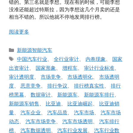
错的。第三名就是李想。现在有的时候，可能李想
没准还能超过特斯拉，因为李想这几个月卖的还是
相当不错的。所以他就不停地发周排行榜。
阅读更多
分
新能源智能汽车
类
标
中国汽车行业
、
全行业审计
、
内卷现象
、
国家
签
出资审计
、
国家形象
、
增程车
、
审计行业标准
、
审计透明度
、
市场竞争
、
市场透明化
、
市场透明
度
、
恶意竞争
、
排行争议
、
排行榜真实性
、
排行
榜黑幕
、
数据审计
、
新能源车
、
新能源车排行
、
新能源车销售
、
比亚迪
、
比亚迪崛起
、
比亚迪销
量
、
汽车企业
、
汽车品质
、
汽车市场
、
汽车市场
动态
、
汽车市场竞争
、
汽车市场透明
、
汽车排行
榜
、
汽车数据透明
、
汽车行业发展
、
汽车行业数