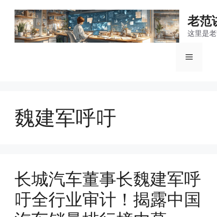
跳
至
老范
内
这里是老
容
菜
单
魏建军呼吁
长城汽车董事长魏建军呼
吁全行业审计！揭露中国