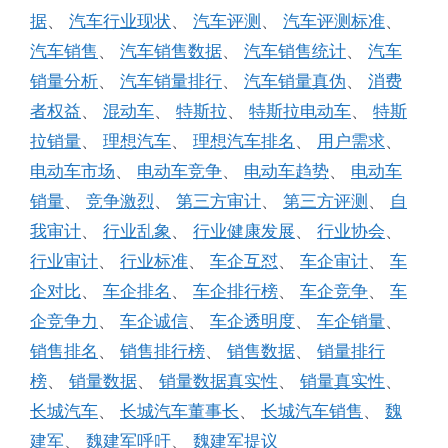
据
、
汽车行业现状
、
汽车评测
、
汽车评测标准
、
汽车销售
、
汽车销售数据
、
汽车销售统计
、
汽车
销量分析
、
汽车销量排行
、
汽车销量真伪
、
消费
者权益
、
混动车
、
特斯拉
、
特斯拉电动车
、
特斯
拉销量
、
理想汽车
、
理想汽车排名
、
用户需求
、
电动车市场
、
电动车竞争
、
电动车趋势
、
电动车
销量
、
竞争激烈
、
第三方审计
、
第三方评测
、
自
我审计
、
行业乱象
、
行业健康发展
、
行业协会
、
行业审计
、
行业标准
、
车企互怼
、
车企审计
、
车
企对比
、
车企排名
、
车企排行榜
、
车企竞争
、
车
企竞争力
、
车企诚信
、
车企透明度
、
车企销量
、
销售排名
、
销售排行榜
、
销售数据
、
销量排行
榜
、
销量数据
、
销量数据真实性
、
销量真实性
、
长城汽车
、
长城汽车董事长
、
长城汽车销售
、
魏
建军
、
魏建军呼吁
、
魏建军提议