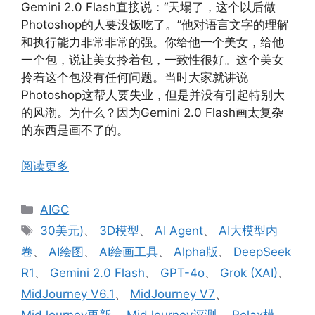
Gemini 2.0 Flash直接说：“天塌了，这个以后做
Photoshop的人要没饭吃了。”他对语言文字的理解
和执行能力非常非常的强。你给他一个美女，给他
一个包，说让美女拎着包，一致性很好。这个美女
拎着这个包没有任何问题。当时大家就讲说
Photoshop这帮人要失业，但是并没有引起特别大
的风潮。为什么？因为Gemini 2.0 Flash画太复杂
的东西是画不了的。
阅读更多
分
AIGC
类
标
30美元)
、
3D模型
、
AI Agent
、
AI大模型内
签
卷
、
AI绘图
、
AI绘画工具
、
Alpha版
、
DeepSeek
R1
、
Gemini 2.0 Flash
、
GPT-4o
、
Grok (XAI)
、
MidJourney V6.1
、
MidJourney V7
、
MidJourney更新
、
MidJourney评测
、
Relax模