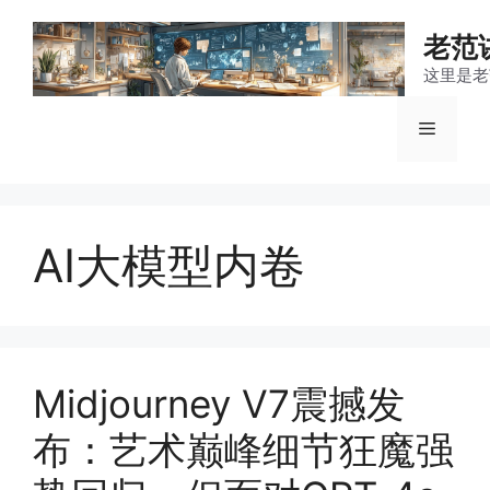
跳
至
老范
内
这里是老
容
菜
单
AI大模型内卷
Midjourney V7震撼发
布：艺术巅峰细节狂魔强