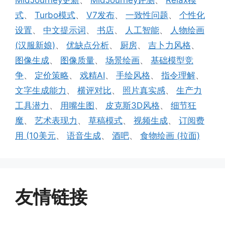
式
、
Turbo模式
、
V7发布
、
一致性问题
、
个性化
设置
、
中文提示词
、
书店
、
人工智能
、
人物绘画
(汉服新娘)
、
优缺点分析
、
厨房
、
吉卜力风格
、
图像生成
、
图像质量
、
场景绘画
、
基础模型竞
争
、
定价策略
、
戏精AI
、
手绘风格
、
指令理解
、
文字生成能力
、
横评对比
、
照片真实感
、
生产力
工具潜力
、
用嘴生图
、
皮克斯3D风格
、
细节狂
魔
、
艺术表现力
、
草稿模式
、
视频生成
、
订阅费
用 (10美元
、
语音生成
、
酒吧
、
食物绘画 (拉面)
友情链接