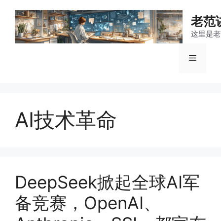
跳
至
老范
内
这里是老
容
菜
单
AI技术革命
DeepSeek掀起全球AI军
备竞赛，OpenAI、