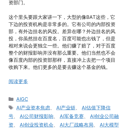
资部门。
这个里头要跟大家讲一下，大型的像BAT这些，它
下边的投资机构是非常多的。它有公司的内部投资
部，有外边挂名的风投。差异在哪？外边挂名的风
投，你虽然挂在百度名，百度可能也出钱了，但是
相对来说会更独立一些。他们赚了赔了，对于百度
整个的财报影响并没有那么重要。他们当然也不会
像百度内部的投资部那样，直接冲上去把一个项目
收购下来。他们更多的是要去赚这个基金的钱。
阅读更多
分
AIGC
类
标
AI产业资本焦虑
、
AI产业链
、
AI估值下降信
签
号
、
AI公司财报影响
、
AI军备竞赛
、
AI创业公司融
资
、
AI创业投资机会
、
AI大厂战略布局
、
AI大模型