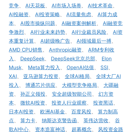
竞争
、
AI天花板
、
AI市场入场券
、
AI技术革命
、
AI投融资
、
AI投资策略
、
AI流量焦虑
、
AI算力成
本
、
AI股市操纵问题
、
AI融资案例解析
、
AI融资竞
争激烈
、
AI行业未来趋势
、
AI行业裁员风险
、
AI资
本重复计算
、
AI超级晚广告
、
AI领域最后一搏
、
AMD CPU销售
、
Anthropic融资
、
ARM专利收
入
、
DeepSeek
、
DeepSeek北京总部
、
Elon
Musk
、
Meta算力投入
、
OpenAI估值
、
SSI
、
XAI
、
亚马逊算力投资
、
全球AI格局
、
全球大厂AI
投入
、
博通芯片供应
、
大模型竞争格局
、
大疆融
资
、
孙正义领投
、
安全超级智能公司
、
幻方资
本
、
微软AI投资
、
投资人行业观察
、
投资黑话
、
日本AI投资
、
欧洲AI基金
、
百度风投
、
算力制高
点
、
算力卡
、
纳斯达克警告函
、
英伟达营收
、
谷
歌AI中心
、
资本造富神话
、
超募概念
、
风投资金路