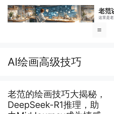
跳
至
老范
内
这里是老
容
菜
单
AI绘画高级技巧
老范的绘画技巧大揭秘，
DeepSeek-R1推理，助