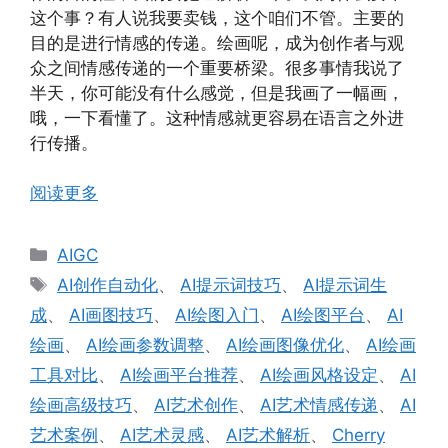
这个事？有人说我要卖钱，这个咱们不管。主要的
目的是进行情感的传递。绘画呢，成为创作者与观
众之间情感传递的一个重要桥梁。很多事情我说了
半天，你可能没有什么感觉，但是我画了一幅画，
哦，一下看懂了。这种情感就更容易在语言之外进
行传播。
阅读更多
分
AIGC
类
标
AI创作自动化
、
AI提示词技巧
、
AI提示词生
签
成
、
AI画图技巧
、
AI绘图入门
、
AI绘图平台
、
AI
绘画
、
AI绘画参数调整
、
AI绘画图像优化
、
AI绘画
工具对比
、
AI绘画平台推荐
、
AI绘画风格设定
、
AI
绘画高级技巧
、
AI艺术创作
、
AI艺术情感传递
、
AI
艺术案例
、
AI艺术灵感
、
AI艺术解析
、
Cherry