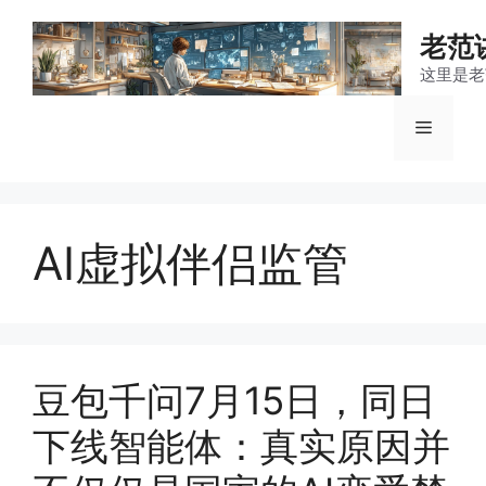
跳
至
老范
内
这里是老
容
菜
单
AI虚拟伴侣监管
豆包千问7月15日，同日
下线智能体：真实原因并