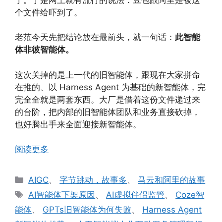
个文件给吓到了。
老范今天先把结论放在最前头，就一句话：
此智能
体非彼智能体。
这次关掉的是上一代的旧智能体，跟现在大家拼命
在推的、以 Harness Agent 为基础的新智能体，完
完全全就是两套东西。大厂是借着这份文件递过来
的台阶，把内部的旧智能体团队和业务直接砍掉，
也好腾出手来全面迎接新智能体。
阅读更多
分
AIGC
、
字节跳动，故事多
、
马云和阿里的故事
类
标
AI智能体下架原因
、
AI虚拟伴侣监管
、
Coze智
签
能体
、
GPTs旧智能体为何失败
、
Harness Agent