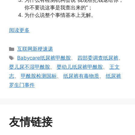
你不要说这事是我查出来的”；
为什么说整个事情基本上无解。
阅读更多
分
互联网新梗速递
类
标
Babycare纸尿裤甲酰胺
、
四部委调查纸尿裤
、
签
婴儿尿不湿甲酰胺
、
婴幼儿纸尿裤甲酰胺
、
王文
志
、
甲酰胺检测国标
、
纸尿裤有毒物质
、
纸尿裤
罗生门事件
友情链接