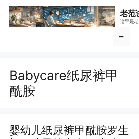
跳
至
老范
内
这里是老
容
菜
单
Babycare纸尿裤甲
酰胺
婴幼儿纸尿裤甲酰胺罗生