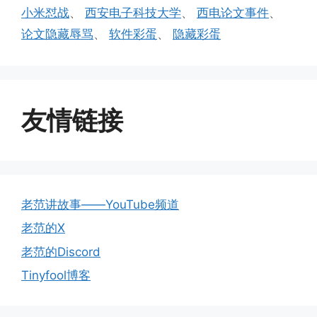
小米怼战
、
西安电子科技大学
、
西电论文事件
、
论文隐藏辱骂
、
软件彩蛋
、
隐藏彩蛋
友情链接
老范讲故事——YouTube频道
老范的X
老范的Discord
Tinyfool博客