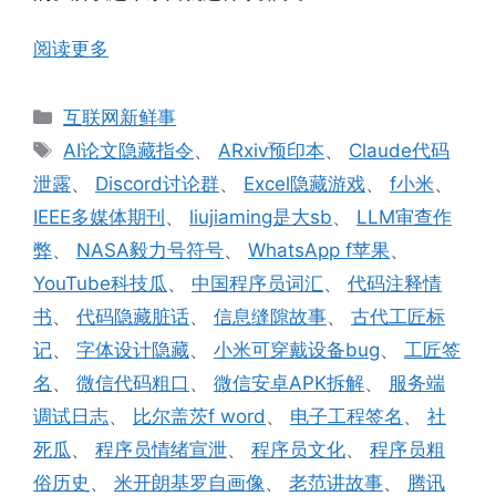
阅读更多
分
互联网新鲜事
类
标
AI论文隐藏指令
、
ARxiv预印本
、
Claude代码
签
泄露
、
Discord讨论群
、
Excel隐藏游戏
、
f小米
、
IEEE多媒体期刊
、
liujiaming是大sb
、
LLM审查作
弊
、
NASA毅力号符号
、
WhatsApp f苹果
、
YouTube科技瓜
、
中国程序员词汇
、
代码注释情
书
、
代码隐藏脏话
、
信息缝隙故事
、
古代工匠标
记
、
字体设计隐藏
、
小米可穿戴设备bug
、
工匠签
名
、
微信代码粗口
、
微信安卓APK拆解
、
服务端
调试日志
、
比尔盖茨f word
、
电子工程签名
、
社
死瓜
、
程序员情绪宣泄
、
程序员文化
、
程序员粗
俗历史
、
米开朗基罗自画像
、
老范讲故事
、
腾讯