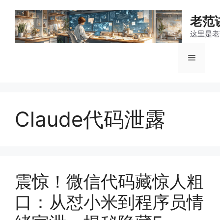
跳
至
老范
内
这里是老
容
菜
单
Claude代码泄露
震惊！微信代码藏惊人粗
口：从怼小米到程序员情