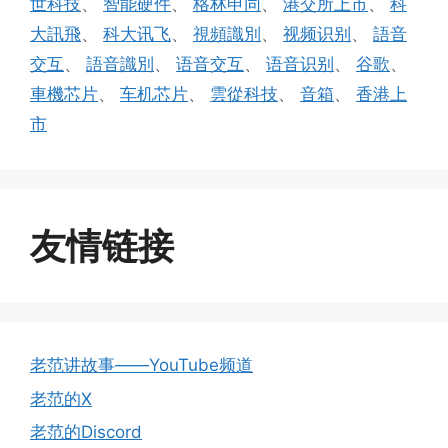
世科技
、
智能硬件
、
格林申同
、
港交所上市
、
科
大訊飛
、
科大讯飞
、
視頻識別
、
视频识别
、
語音
交互
、
語音識別
、
语音交互
、
语音识别
、
谷歌
、
車機芯片
、
车机芯片
、
雲從科技
、
音箱
、
香港上
市
友情链接
老范讲故事——YouTube频道
老范的X
老范的Discord