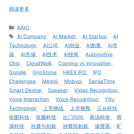
阅读更多
分
AIGC
类
标
AI Company
、
AI Market
、
AI Startup
、
AI
签
Technology
、
AI公司
、
AI创业
、
AI創業
、
AI市
场
、
AI市場
、
AI技术
、
AI技術
、
Automotive
Chip
、
CloudWalk
、
Copying vs Innovation
、
Google
、
GrinStone
、
HKEX IPO
、
IPO
Challenges
、
Megvii
、
Mobvoi
、
SenseTime
、
Smart Device
、
Speaker
、
Video Recognition
、
Voice Interaction
、
Voice Recognition
、
Yitu
Technology
、
上市挑战
、
上市挑戰
、
云从科技
、
依图科技
、
依圖科技
、
出门问问
、
商汤科技
、
商
湯科技
、
抄袭与创新
、
抄襲與創新
、
揚聲器
、
旷