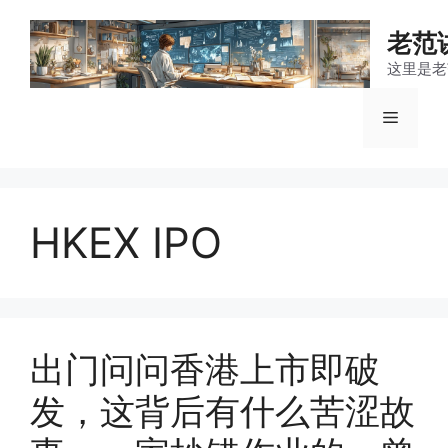
跳
至
老范
内
这里是老
容
菜
单
HKEX IPO
出门问问香港上市即破
发，这背后有什么苦涩故