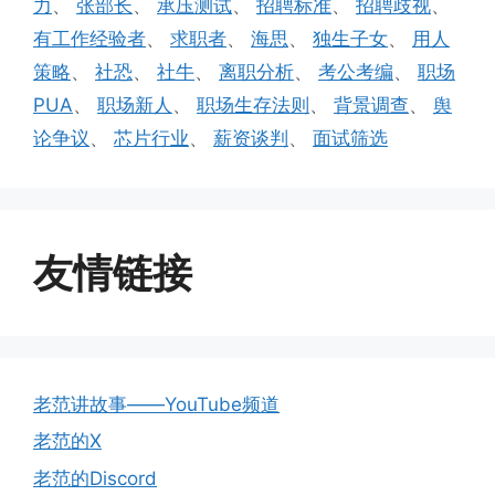
力
、
张部长
、
承压测试
、
招聘标准
、
招聘歧视
、
有工作经验者
、
求职者
、
海思
、
独生子女
、
用人
策略
、
社恐
、
社牛
、
离职分析
、
考公考编
、
职场
PUA
、
职场新人
、
职场生存法则
、
背景调查
、
舆
论争议
、
芯片行业
、
薪资谈判
、
面试筛选
友情链接
老范讲故事——YouTube频道
老范的X
老范的Discord