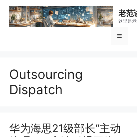
跳
至
老范
内
这里是老
容
菜
单
Outsourcing
Dispatch
华为海思21级部长“主动