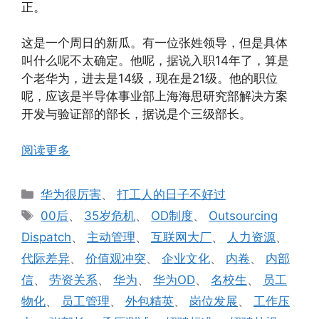
正。
这是一个周日的新瓜。有一位张姓领导，但是具体
叫什么呢不太确定。他呢，据说入职14年了，算是
个老华为，进去是14级，现在是21级。他的职位
呢，应该是半导体事业部上海海思研究部解决方案
开发与验证部的部长，据说是个三级部长。
阅读更多
分
华为很厉害
、
打工人的日子不好过
类
标
00后
、
35岁危机
、
OD制度
、
Outsourcing
签
Dispatch
、
主动管理
、
互联网大厂
、
人力资源
、
代际差异
、
价值观冲突
、
企业文化
、
内卷
、
内部
信
、
劳资关系
、
华为
、
华为OD
、
名校生
、
员工
物化
、
员工管理
、
外包精英
、
岗位发展
、
工作压