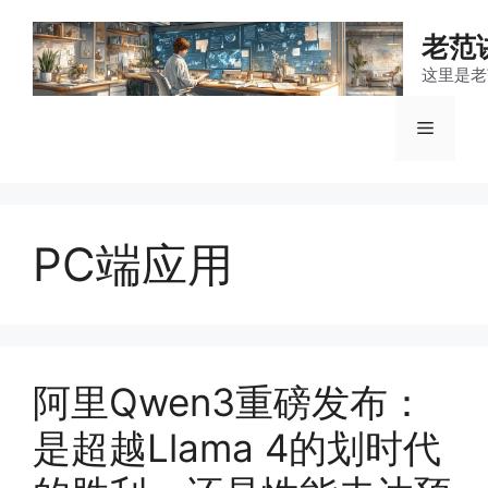
跳
至
老范
内
这里是老
容
菜
单
PC端应用
阿里Qwen3重磅发布：
是超越Llama 4的划时代