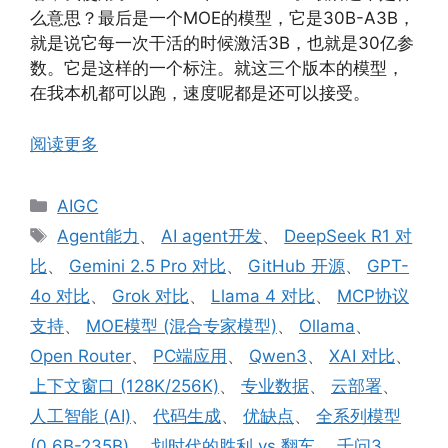
么意思？最后是一个MOE的模型，它是30B-A3B，
就是说它每一次干活的时候激活3B，也就是30亿参
数。它是这样的一个标注。就这三个版本的模型，
在我本机都可以跑，速度呢都是还可以接受。
阅读更多
分
AIGC
类
标
Agent能力
、
AI agent开发
、
DeepSeek R1 对
签
比
、
Gemini 2.5 Pro 对比
、
GitHub 开源
、
GPT-
4o 对比
、
Grok 对比
、
Llama 4 对比
、
MCP协议
支持
、
MOE模型 (混合专家模型)
、
Ollama
、
Open Router
、
PC端应用
、
Qwen3
、
XAI 对比
、
上下文窗口 (128K/256K)
、
专业数据
、
云部署
、
人工智能 (AI)
、
代码生成
、
优缺点
、
全系列模型
(0.6B-235B)
、
划时代的胜利 vs 翻车
、
千问3
、