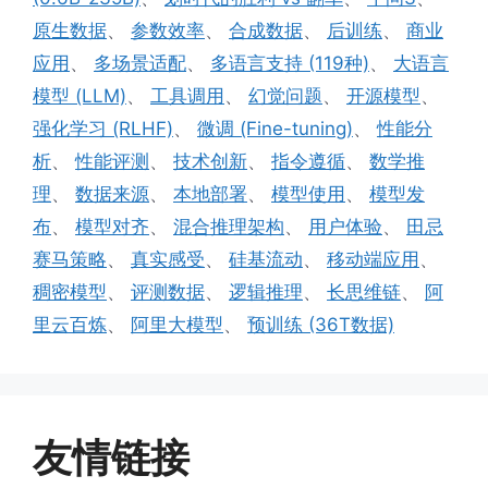
原生数据
、
参数效率
、
合成数据
、
后训练
、
商业
应用
、
多场景适配
、
多语言支持 (119种)
、
大语言
模型 (LLM)
、
工具调用
、
幻觉问题
、
开源模型
、
强化学习 (RLHF)
、
微调 (Fine-tuning)
、
性能分
析
、
性能评测
、
技术创新
、
指令遵循
、
数学推
理
、
数据来源
、
本地部署
、
模型使用
、
模型发
布
、
模型对齐
、
混合推理架构
、
用户体验
、
田忌
赛马策略
、
真实感受
、
硅基流动
、
移动端应用
、
稠密模型
、
评测数据
、
逻辑推理
、
长思维链
、
阿
里云百炼
、
阿里大模型
、
预训练 (36T数据)
友情链接