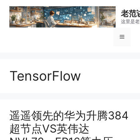
跳
至
老范
内
这里是老
容
菜
单
TensorFlow
遥遥领先的华为升腾384
超节点VS英伟达