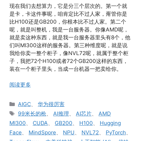
现在我们去想算力，它是分三个层次的。第一个就
是卡，卡这件事呢，咱肯定比不过人家，甭管你是
比H100还是GB200，你根本比不过人家。第二个
呢，就是叫整机，我是一台服务器。你像AMD呢，
就是卖这种东西，就是我一台服务器里头有8个，他
们叫MI300这样的服务器。第三种维度呢，就是说
我给你卖一整个柜子，像NVL72呢，就属于整个柜
子，我把72个H100或者72个GB200这样的东西，
装在一个柜子里头，当成一台机器一把卖给你。
阅读更多
分
AIGC
、
华为很厉害
类
标
99米长的枪
、
AI推理
、
AI芯片
、
AMD
签
MI300
、
CUDA
、
GB200
、
H100
、
Hugging
Face
、
MindSpore
、
NPU
、
NVL72
、
PyTorch
、