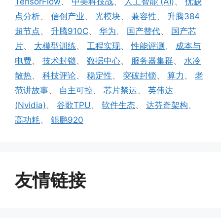
TensorFlow
、
中美科技战
、
人工智能 (AI)
、
优缺
点分析
、
信创产业
、
光模块
、
兼容性
、
升腾384
超节点
、
升腾910C
、
华为
、
国产替代
、
国产芯
片
、
大模型训练
、
工程实现
、
性能评测
、
成本与
电费
、
技术封锁
、
数据中心
、
服务器集群
、
水冷
散热
、
科技评论
、
稳定性
、
突破封锁
、
算力
、
老
范讲故事
、
自主可控
、
芯片禁运
、
英伟达
(Nvidia)
、
谷歌TPU
、
软件生态
、
达芬奇架构
、
高功耗
、
鲲鹏920
友情链接