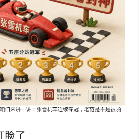
。今天咱们来讲一讲：张雪机车连续夺冠，老范是不是被啪
打脸了