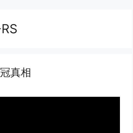
-RS
五冠真相