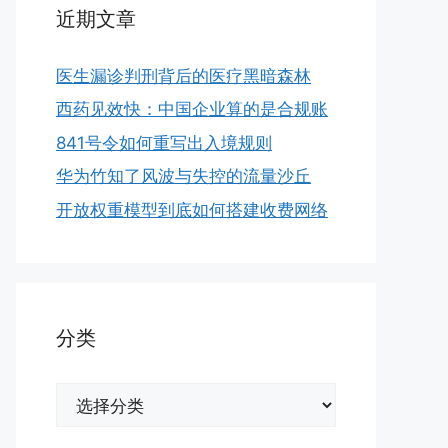
近期文章
医生漏诊判刑背后的医疗黑暗森林
西药见效快：中国企业算的是合规账
841号令如何重写出入境规则
华为竹知了风波与失控的流量沙丘
开放权重模型到底如何搭建收费网络
分类
分
类