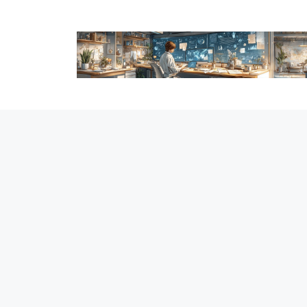
跳
至
内
容