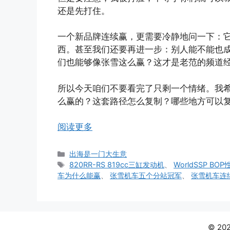
还是先打住。
一个新品牌连续赢，更需要冷静地问一下：
西。甚至我们还要再进一步：别人能不能也
们也能够像张雪这么赢？这才是老范的频道
所以今天咱们不要看完了只剩一个情绪。我
么赢的？这套路径怎么复制？哪些地方可以
阅读更多
分
出海是一门大生意
类
标
820RR-RS 819cc三缸发动机
、
WorldSSP BO
签
车为什么能赢
、
张雪机车五个分站冠军
、
张雪机车连
© 2