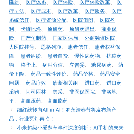
降薪
、
医疗体系
、
医疗保险
、
医疗保险改革
、
医
疗司法
、
医疗成本
、
医疗改革
、
医疗服务
、
医疗
系统信任
、
医疗资源分配
、
医院倒闭
、
医院盈
利
、
卡维地洛
、
原研药
、
原研药退出
、
商业保
险
、
国产仿制药
、
国家医保局
、
外商独资医院
、
大医院挂号
、
恩格列净
、
患者信任
、
患者权益保
障
、
患者纠纷
、
患者自费
、
慢性病药物
、
抗癌药
物
、
格华止
、
病种分值
、
立普妥
、
糖尿病药
、
药
价下降
、
药品一致性评价
、
药品价格
、
药品安全
问题
、
药品疗效
、
诊断相关组
、
进口药
、
进口药
采购
、
阿司匹林
、
集采
、
非医保医院
、
非洛地
平
、
高血压药
、
高血脂药
细红线转向All in AI！罗永浩春节将发布新产
品，行业冥灯再临！
小米超级小爱翻车事件深度剖析：AI手机的未来