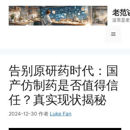
跳
至
老范
内
这里是老
容
菜
单
告别原研药时代：国
产仿制药是否值得信
任？真实现状揭秘
2024-12-30
作者
Luke Fan