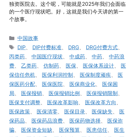
独资医院去。这个呢，可能就是2025年我们会面临
的一个医疗现状吧。好，这就是我们今天讲的第一
个故事。
分
中国故事
类
标
DIP
、
DIP付费标准
、
DRG
、
DRG付费方式
、
签
丙类药
、
中国医疗现状
、
中成药
、
中药
、
中药浪
费
、
乙类药
、
仿制药
、
医保
、
医保体系设计
、
医
保信任危机
、
医保利润控制
、
医保制度顽疾
、
医
保医药分配
、
医保医院
、
医保商业化
、
医保困
局
、
医保报销
、
医保报销比例
、
医保报销限制
、
医保支付调整
、
医保改革影响
、
医保改革方向
、
医保政策
、
医保清零
、
医保目录
、
医保缺失
、
医
保药品
、
医保药品浪费
、
医保药物选择
、
医保诈
骗
、
医保资金短缺
、
医保预算
、
医患信任
、
医生