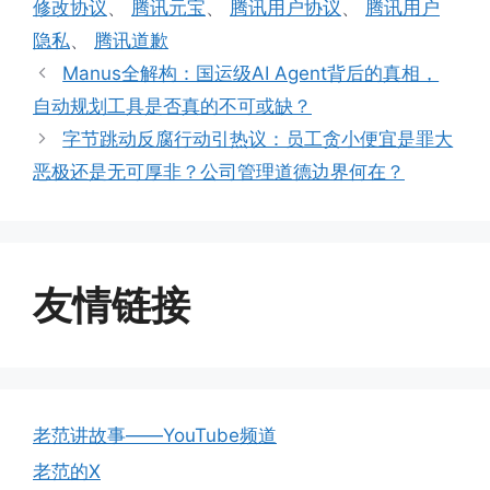
修改协议
、
腾讯元宝
、
腾讯用户协议
、
腾讯用户
隐私
、
腾讯道歉
Manus全解构：国运级AI Agent背后的真相，
自动规划工具是否真的不可或缺？
字节跳动反腐行动引热议：员工贪小便宜是罪大
恶极还是无可厚非？公司管理道德边界何在？
友情链接
老范讲故事——YouTube频道
老范的X