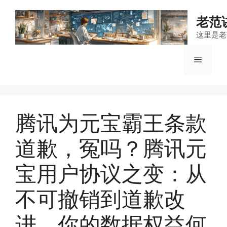
跳
至
老范
内
这里是老
容
菜
单
腾讯为元宝霸王条款
道歉，冤吗？腾讯元
宝用户协议之变：从
不可撤销到道歉改
进，你的数据权益何