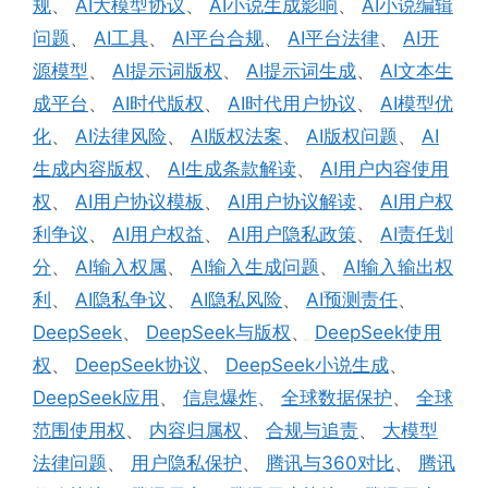
规
、
AI大模型协议
、
AI小说生成影响
、
AI小说编辑
问题
、
AI工具
、
AI平台合规
、
AI平台法律
、
AI开
源模型
、
AI提示词版权
、
AI提示词生成
、
AI文本生
成平台
、
AI时代版权
、
AI时代用户协议
、
AI模型优
化
、
AI法律风险
、
AI版权法案
、
AI版权问题
、
AI
生成内容版权
、
AI生成条款解读
、
AI用户内容使用
权
、
AI用户协议模板
、
AI用户协议解读
、
AI用户权
利争议
、
AI用户权益
、
AI用户隐私政策
、
AI责任划
分
、
AI输入权属
、
AI输入生成问题
、
AI输入输出权
利
、
AI隐私争议
、
AI隐私风险
、
AI预测责任
、
DeepSeek
、
DeepSeek与版权
、
DeepSeek使用
权
、
DeepSeek协议
、
DeepSeek小说生成
、
DeepSeek应用
、
信息爆炸
、
全球数据保护
、
全球
范围使用权
、
内容归属权
、
合规与追责
、
大模型
法律问题
、
用户隐私保护
、
腾讯与360对比
、
腾讯