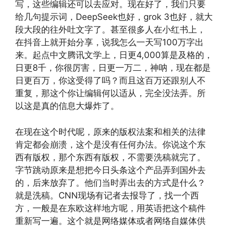
写，这些编辑还可以去应对。现在好了，我们只要
给几句提示词，DeepSeek也好，grok 3也好，就大
段大段的往外吐文字了。甚至很多人在小红书上，
在抖音上就开始分享，说我怎么一天写100万字出
来。起点中文腾讯文学上，日更4,000算是及格的，
日更8千，你很厉害，日更一万二，神呐，现在都是
日更百万，你这受得了吗？而且这百万还跟别人不
重复，那这个你让编辑何以适从，完全没法弄。所
以这是真的信息大爆炸了。
在现在这个时代呢，原来的版权法案和相关的法律
肯定都会崩溃，这个是没有任何办法。你说这个东
西有版权，那个东西有版权，不需要洗稿就完了。
字节跳动原来是想把今日头条这个产品弄到国外去
的，后来放弃了。他们当时弄出去的方式是什么？
就是洗稿。CNN现场有记者去报导了，找一个西
方，一般是在东欧这样地方呢，用英语把这个稿件
重新写一遍。这个就是网络媒体或者网络自媒体供