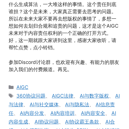
什么生成算法，一大堆这样的事情。这个责任到底
谁担？这个是未来，大家真正需要去思考的问题。
所以在未来大家不要再去想版权的事情了，多想一
想如何去划归合规和追责的问题，这才是这个AIGC
未来对于内容责任权利的一个正确的打开方式。
好，这一期就跟大家讲到这里，感谢大家收听，请
帮忙点赞，点小铃铛。
参加Discord讨论群，也欢迎有兴趣、有能力的朋友
加入我们的付费频道。再见。
分
AIGC
类
标
360协议问题
、
AIGC法律
、
AI与数字版权
、
AI
签
与法律
、
AI与社交媒体
、
AI与隐私法
、
AI信息责
任
、
AI内容分发
、
AI内容培训
、
AI内容安全
、
AI
内容生成
、
AI协议问题
、
AI协议霸王条款
、
AI合