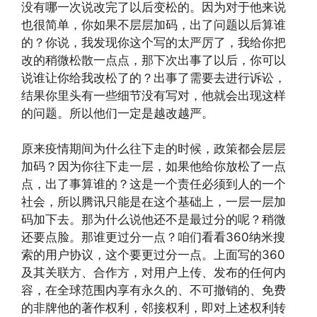
没有哪一次说改完了以后变松的。因为对于他来说
也很简单，你如果不层层加码，出了问题以后算谁
的？你说，我发现你这个写的太严厉了，我给你把
改的稍微松散一点点，那下次出事了以后，你可以
说谁让你给我改松了的？出事了需要去进行诉讼，
结果你里头有一些细节没有写对，他就会出现这样
的问题。所以他们一定是越改越严。
原来疫情期间为什么往下走的时候，政策都会层层
加码？因为你往下走一层，如果他给你放松了一点
点，出了事算谁的？这是一个责任必须到人的一个
社会，所以腾讯只能是在这个基础上，一层一层加
码加下去。那为什么说他还不是最过分的呢？稍微
还要点脸。那谁更过分一点？咱们看看360纳米搜
索的用户协议，这个要更过分一点。上面写的360
及其关联方、合作方，对用户上传、发布的任何内
容，在全球范围内享有永久的、不可撤销的、免费
的非牌他的著作权利，邻接权利，即对上述权利转