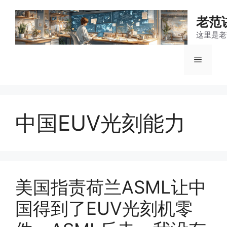
跳
至
老范
内
这里是老
容
菜
单
中国EUV光刻能力
美国指责荷兰ASML让中
国得到了EUV光刻机零