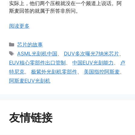
实际上，他们两个压根就没在一个频道上说话。阿
斯麦回答的就属于所答非所问。
阅读更多
分
芯片的故事
类
标
ASML光刻机中国
、
DUV多次曝光7纳米芯片
、
签
EUV核心零部件出口管制
、
中国EUV光刻能力
、
卢
特尼克
、
极紫外光刻机零部件
、
美国指控阿斯麦
、
阿斯麦EUV光刻机
友情链接