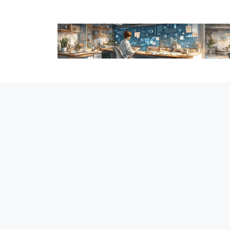
跳
至
内
容