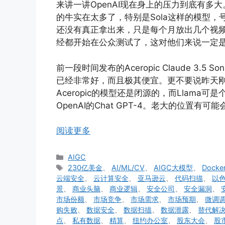
来讲一讲OpenAI现在身上的压力到底有多
的牛实在太多了，特别是Sola这样的模型
还没有真正拿出来，只是每个月放出几个视频
经都开始在公众测试了，这对他们来说一定
前一段时间发布的Aceropic Claude 3.
已经非常好，而且极其便宜。更不要说昨天刚
Aceropic的模型还是闭源的，而Llama
OpenAI的Chat GPT-4。老大的位置有可
阅读更多
分
AIGC
类
标
230亿美金
、
AI/ML/CV
、
AIGC大模型
、
Dock
签
云端安全
、
云计算安全
、
亚马逊云
、
代码扫描
、
以
景
、
商业头脑
、
商业逻辑
、
安全公司
、
安全漏洞
、
市场份额
、
市场竞争
、
市场需求
、
市场预期
、
微调
购失败
、
数据安全
、
数据扫描
、
数据泄露
、
替代解
点
、
私有数据
、
精算
、
纽约办公室
、
股东大会
、
股