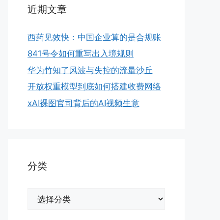
近期文章
西药见效快：中国企业算的是合规账
841号令如何重写出入境规则
华为竹知了风波与失控的流量沙丘
开放权重模型到底如何搭建收费网络
xAI裸图官司背后的AI视频生意
分类
分
类