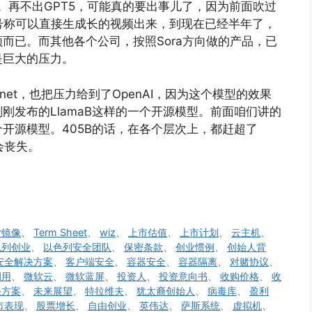
大。再不出GPT5，可能真的要出事儿了，因为前面吹过
，号称可以直接生成长的视频出来，到现在已经半年了，
而已。而其他各个公司，按照Sora方向做的产品，已
是巨大的压力。
5 Sonnet，也把压力给到了OpenAI，因为这个模型的效果
刚发布的LlamaB这样的一个开源模型。前面咱们讲的
可是个开源模型。405B的话，在各个层次上，都赶超了
能会丧失。
er镜像
、
Term Sheet
、
wiz
、
上市估值
、
上市计划
、
云主机
、
色列创业
、
以色列安全团队
、
保密条款
、
创业惯例
、
创始人背
安全解决方案
、
客户端安全
、
容器安全
、
容器隔离
、
对赌协议
、
调用
、
微软云
、
微软蓝屏
、
投资人
、
投资意向书
、
收购价格
、
收
决方案
、
未来展望
、
特拉维夫
、
犹太裔创始人
、
病毒库
、
盈利
市表现
、
股票增长
、
自由创业
、
英伟达
、
萨斯系统
、
虚拟机
、