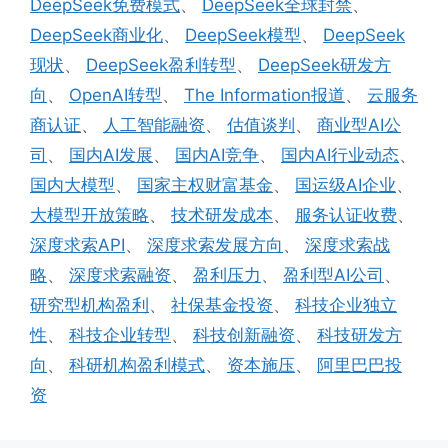
DeepSeek免费模式
、
DeepSeek全球封禁
、
DeepSeek商业化
、
DeepSeek模型
、
DeepSeek
现状
、
DeepSeek盈利转型
、
DeepSeek研发方
向
、
OpenAI转型
、
The Information报道
、
云服务
商认证
、
人工智能融资
、
估值谈判
、
商业型AI公
司
、
国内AI发展
、
国内AI竞争
、
国内AI行业动态
、
国内大模型
、
国家主权财富基金
、
国运级AI企业
、
大模型开放策略
、
技术研发成本
、
服务认证收费
、
深度求索API
、
深度求索发展方向
、
深度求索战
略
、
深度求索融资
、
盈利压力
、
盈利型AI公司
、
研究型机构盈利
、
社保基金投资
、
科技企业独立
性
、
科技企业转型
、
科技创新融资
、
科技研发方
向
、
科研机构盈利模式
、
资本施压
、
阿里巴巴投
资