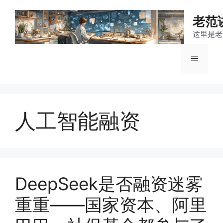
跳
至
老范
内
这里是老
容
菜
单
人工智能融资
DeepSeek是否融资迷雾
重重——国家资本、阿里