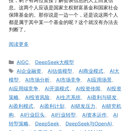
投，剩下有两位直接了解会谈信息的人士回复信
息。这两个人应该是国家主权财富基金和国家社会
保障基金的。那你说是一边一个，还是说这两个人
都是属于其中某一个基金的呢？这个就没有办法去
判断了。
阅读更多
分
AIGC
、
DeepSeek大模型
类
标
AI企业融资
、
AI估值模型
、
AI商业模式
、
AI大
签
模型
、
AI市场分析
、
AI市场竞争
、
AI应用场景
、
AI应用端竞争
、
AI开源模式
、
AI投资传闻
、
AI投资
策略
、
AI投资风险
、
AI生态系统
、
AI盈利与研发
、
AI盈利模式
、
AI盈利计划
、
AI研发压力
、
AI研究机
构
、
AI行业巨头
、
AI行业转型
、
AI资本运作
、
AI
转型策略
、
DeepSeek
、
DeepSeek与OpenAI
、