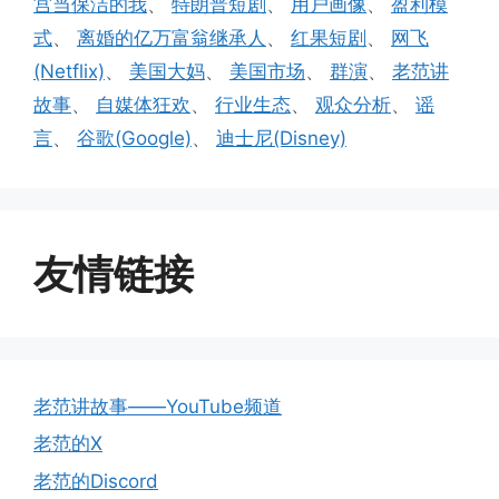
宫当保洁的我
、
特朗普短剧
、
用户画像
、
盈利模
式
、
离婚的亿万富翁继承人
、
红果短剧
、
网飞
(Netflix)
、
美国大妈
、
美国市场
、
群演
、
老范讲
故事
、
自媒体狂欢
、
行业生态
、
观众分析
、
谣
言
、
谷歌(Google)
、
迪士尼(Disney)
友情链接
老范讲故事——YouTube频道
老范的X
老范的Discord