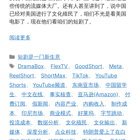
些传统的流媒体大厂。还有人甚至讲到了，说中国
已经对美国进行了文化殖民了，咱们不光是看美国
电影了，现在他们看咱们的短剧了。
阅读更多
分
短剧是一门新生意
类
标
DramaBox
、
FlexTV
、
GoodShort
、
Meta
、
签
ReelShort
、
ShortMax
、
TikTok
、
YouTube
Shorts
、
YouTube频道
、
东南亚市场
、
中国留学
生
、
中文在线
、
事实核查
、
亚马逊(Amazon)
、
付
费订阅
、
假新闻
、
内容产业
、
内购收入
、
制作成
本
、
印尼市场
、
商业模式
、
好莱坞
、
字节跳动
、
投流成本
、
数据分析
、
文化殖民
、
文化输出
、
新
媒体
、
深度分析
、
点众科技
、
特朗普爱上了在白