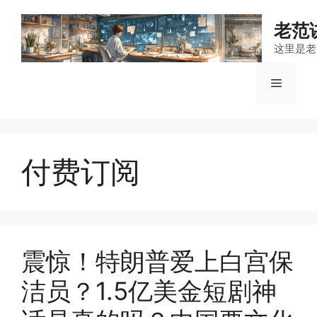
跳
至
老范
内
这里是老
容
菜
单
付费订阅
震惊！特朗普爱上白宫保
洁员？1.5亿美金短剧神