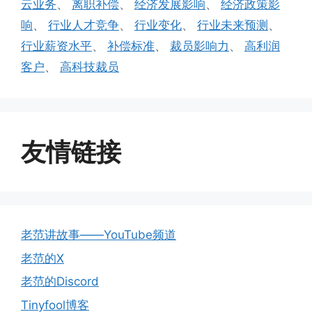
云业务
、
离职补偿
、
经济发展影响
、
经济政策影
响
、
行业人才竞争
、
行业变化
、
行业未来预测
、
行业薪资水平
、
补偿标准
、
裁员影响力
、
高利润
客户
、
高科技裁员
友情链接
老范讲故事——YouTube频道
老范的X
老范的Discord
Tinyfool博客