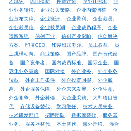
才流失
、
以旧换新
、
仲裁计划
、
企业IT需求
、
企
业业务转移
、
企业公关策略
、
企业内部调整
、
企
业宣布关停
、
企业搬迁
、
企业盈利
、
企业裁员
、
企业裁员信
、
企业裁员潮
、
企业裁员程序
、
企业
遗留系统
、
信创产业
、
信创产业影响
、
信创解决
方案
、
印度CEO
、
印度班加罗尔
、
员工权益
、
员
工跳槽动向
、
商业策略
、
国产品牌
、
国产替代设
备
、
国产竞争者
、
国内裁员标准
、
国际企业
、
国
际化业务策略
、
国际对接
、
外企业务
、
外企业务
转型
、
外企工作条件
、
外企投资回报
、
外企撤
离
、
外企服务保障
、
外企未来发展
、
外企生意
、
外企竞争
、
外企补偿
、
大企业采购
、
大型项目替
代
、
存储设备替代
、
学习继任
、
技术人员失业
、
技术研发部门
、
招聘团队
、
数据库替代
、
服务器
业务
、
服务器替代
、
本土替代
、
海外迁移
、
混合