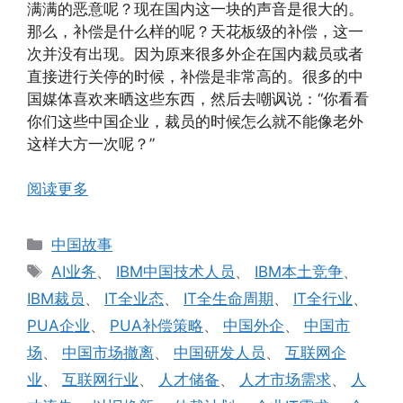
满满的恶意呢？现在国内这一块的声音是很大的。
那么，补偿是什么样的呢？天花板级的补偿，这一
次并没有出现。因为原来很多外企在国内裁员或者
直接进行关停的时候，补偿是非常高的。很多的中
国媒体喜欢来晒这些东西，然后去嘲讽说：“你看看
你们这些中国企业，裁员的时候怎么就不能像老外
这样大方一次呢？”
阅读更多
分
中国故事
类
标
AI业务
、
IBM中国技术人员
、
IBM本土竞争
、
签
IBM裁员
、
IT全业态
、
IT全生命周期
、
IT全行业
、
PUA企业
、
PUA补偿策略
、
中国外企
、
中国市
场
、
中国市场撤离
、
中国研发人员
、
互联网企
业
、
互联网行业
、
人才储备
、
人才市场需求
、
人