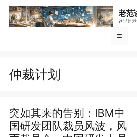
跳
至
老范
内
这里是老
容
菜
单
仲裁计划
突如其来的告别：IBM中
国研发团队裁员风波，风