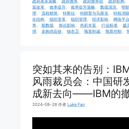
政府改革策略
、
政府效率
、
政府效率部
、
政府机构
策改革
、
效率提升
、
效率提升策略
、
数据清洗
、
明
理
、
流程精简
、
特斯拉
、
特朗普与马斯克
、
特权消
化结构
、
组织变革
、
组织管理
、
经济影响
、
网络平
率
、
脏数据
、
舆论影响
、
色彩丰富
、
行业标准
、
裁
理
、
采购供应链
、
锦衣卫
、
预算削减
、
预算控制
、
突如其来的告别：IB
风雨裁员会：中国研
成新去向——IBM的
2024-08-28
作者
Luke Fan