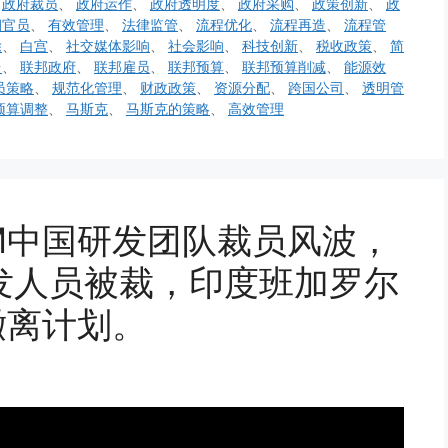
、
政府裁员
、
政府运作
、
政府透明度
、
政府采购
、
政策创新
、
政
朝官员
、
有效管理
、
法律监管
、
流程优化
、
流程再造
、
流程管
除
、
白宫
、
社交媒体影响
、
社会影响
、
科技创新
、
税收政策
、
简
台
、
联邦政府
、
联邦雇员
、
联邦预算
、
联邦预算削减
、
能源效
员策略
、
规范化管理
、
财政政策
、
资源分配
、
跨国公司
、
透明管
预算调整
、
马斯克
、
马斯克的策略
、
高效管理
M中国研发团队裁员风波，
发人员被裁，印度班加罗尔
撤离计划。