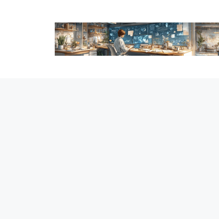
跳
至
内
容