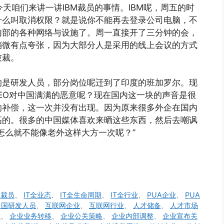
今天咱们来讲一讲IBM裁员的事情。IBM呢，周五的时
什么叫取消权限？就是说你不能再去登录公司电脑，不
内部的各种网络与设施了。周一直接开了三分钟的会，
稍微有点夸张，因为大部分人是采用的线上会议的方式
被裁。
的是研发人员，部分岗位呢迁到了印度的班加罗尔。现
CEO对中国满满的恶意呢？现在国内这一块的声音是很
的补偿，这一次并没有出现。因为原来很多外企在国内
高的。很多的中国媒体喜欢来晒这些东西，然后去嘲讽
怎么就不能像老外这样大方一次呢？”
M裁员
、
IT全业态
、
IT全生命周期
、
IT全行业
、
PUA企业
、
PUA
中国研发人员
、
互联网企业
、
互联网行业
、
人才储备
、
人才市场
求
、
企业业务转移
、
企业公关策略
、
企业内部调整
、
企业宣布关