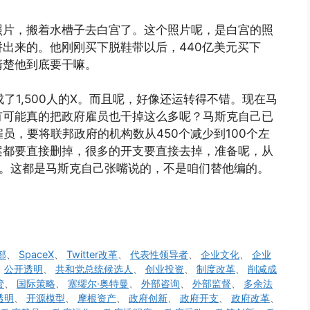
照片，搬着水槽子去白宫了。这个照片呢，是白宫的照
出来的。他刚刚买下脱鞋带以后，440亿美元买下
清楚他到底要干嘛。
裁员成了1,500人的X。而且呢，好像还运转得不错。现在马
有可能真的把政府雇员也干掉这么多呢？马斯克自己已
员，要将联邦政府的机构数从450个减少到100个左
案都要直接删掉，很多的开支要直接去掉，准备呢，从
万亿。这都是马斯克自己张嘴说的，不是咱们替他编的。
部
、
SpaceX
、
Twitter改革
、
代表性领导者
、
企业文化
、
企业
、
公开透明
、
共和党总统候选人
、
创业投资
、
制度改革
、
削减成
管
、
国际策略
、
塞缪尔·奥特曼
、
外部咨询
、
外部监督
、
多余法
透明
、
开源模型
、
摩根资产
、
政府创新
、
政府开支
、
政府改革
、