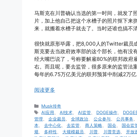
马斯克在川普确认当选的第一时间，就发了
片，加上他自己把这个水槽子的照片抠下来拼
来，就搬着水槽子就去了。当时还谁也搞不
很快就原形毕露，把8,000人的Twitter
斯克要去当政府效率部的这个部长，他有没
经大嘴巴说了，号称要解雇80%的联邦政府雇
右。而且呢，要去监管，很多原来的监管法
每年的6.75万亿美元的联邦预算中削减2
阅读更多
分
Musk传奇
类
标
AI应用
、
AI技术
、
AI监管
、
DOGE操作
、
DOGE
签
管理
、
企业裁员
、
全球政治
、
公众参与
、
公共事务
本
、
去中心化
、
去监管
、
商人策略
、
国会
、
国会监
规
、
多样性
、
大规模裁员
、
川普
、
川普竞选
、
开放