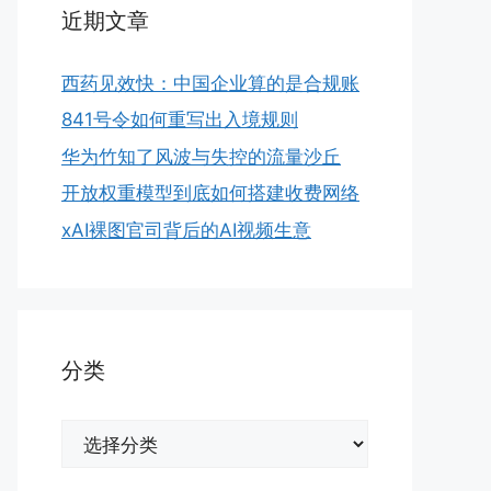
近期文章
西药见效快：中国企业算的是合规账
841号令如何重写出入境规则
华为竹知了风波与失控的流量沙丘
开放权重模型到底如何搭建收费网络
xAI裸图官司背后的AI视频生意
分类
分
类