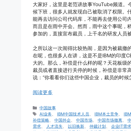
大家好，这里是老范讲故事YouTube频道。
候下班，很多人就发现自己被取消了权限。
能再去访问公司代码库，不能再去使用公司
而且是在雨中开会。然而，雨中这个事呢，
参加的，直接宣布裁员，上千名的研发人员
之所以这一次闹得比较热闹，是因为被裁撤
在呢，也很多人在讲，这是不是IBM的印度
大的。那么，补偿是什么样的呢？天花板级
裁员或者直接进行关停的时候，补偿是非常
说：“你看看你们这些中国企业，裁员的时候
阅读更多
分
中国故事
类
标
AI业务
、
IBM中国技术人员
、
IBM本土竞争
、
IB
签
补偿策略
、
中国外企
、
中国市场
、
中国市场撤离
、
需求
、
人才流失
、
以旧换新
、
仲裁计划
、
企业IT需