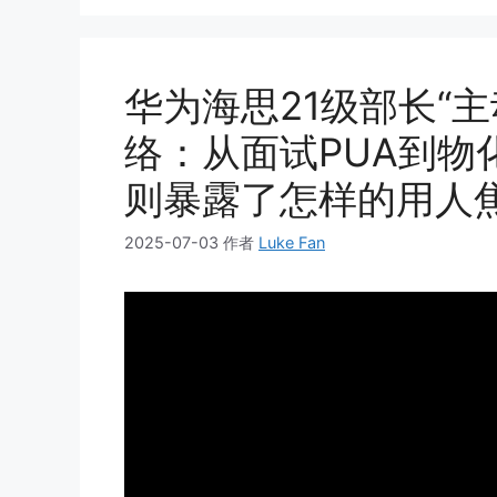
华为海思21级部长“
络：从面试PUA到物
则暴露了怎样的用人
2025-07-03
作者
Luke Fan