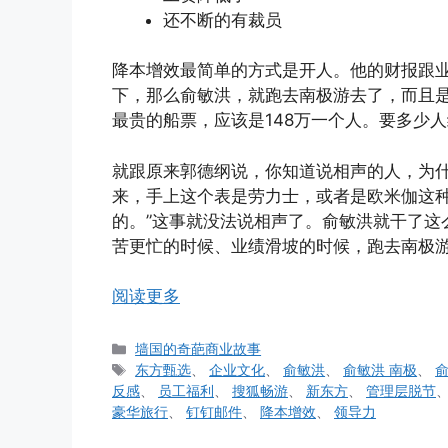
还不断的有裁员
降本增效最简单的方式是开人。他的财报跟
下，那么俞敏洪，就跑去南极游去了，而且
最贵的船票，应该是148万一个人。要多少
就跟原来郭德纲说，你知道说相声的人，为
来，手上这个表是劳力士，或者是欧米伽这种
的。”这事就没法说相声了。俞敏洪就干了这
苦更忙的时候、业绩滑坡的时候，跑去南极
阅读更多
分
墙国的奇葩商业故事
类
标
东方甄选
、
企业文化
、
俞敏洪
、
俞敏洪 南极
、
俞
签
反感
、
员工福利
、
搜狐畅游
、
新东方
、
管理层脱节
豪华旅行
、
钉钉邮件
、
降本增效
、
领导力