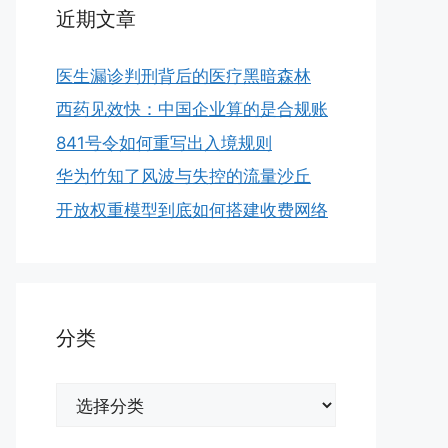
近期文章
医生漏诊判刑背后的医疗黑暗森林
西药见效快：中国企业算的是合规账
841号令如何重写出入境规则
华为竹知了风波与失控的流量沙丘
开放权重模型到底如何搭建收费网络
分类
分
类