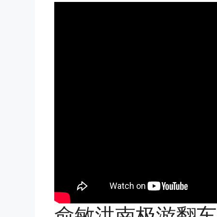
俞敏洪南极游翻车