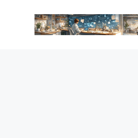
跳
至
内
容