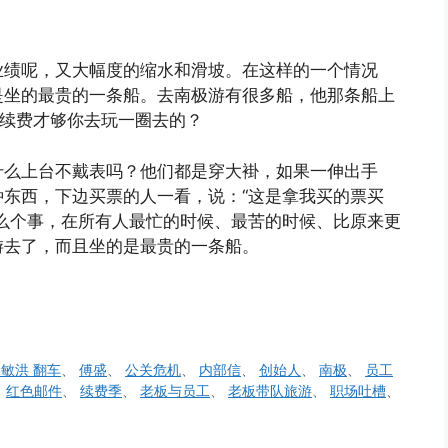
业绩呢，又大幅度的缩水和滑坡。在这样的一个情况
是坐的最贵的一条船。去南极游有很多船，他那条船上
人续费才够你去玩一圈去的？
什么上台不戴表吗？他们都是穿大褂，如果一伸出手
东西，下边买票的人一看，说：“这是拿我买的票买
么个事，在所有人最忙的时候、最苦的时候、比原来更
游去了，而且坐的是最贵的一条船。
敏洪 翻车
、
傅盛
、
公关危机
、
内部信
、
创始人
、
南极
、
员工
、
红色邮件
、
续费季
、
老板与员工
、
老板带队旅游
、
职场吐槽
、