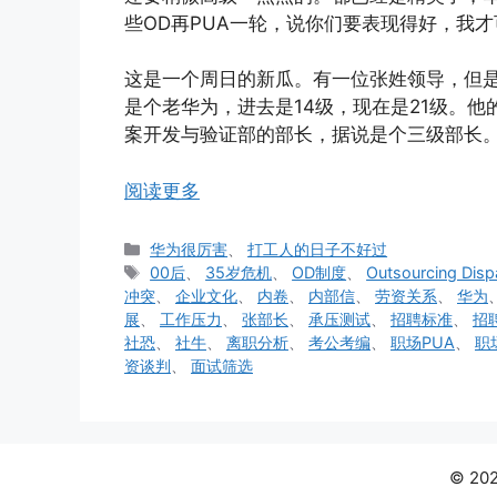
些OD再PUA一轮，说你们要表现得好，我
这是一个周日的新瓜。有一位张姓领导，但是
是个老华为，进去是14级，现在是21级。
案开发与验证部的部长，据说是个三级部长
阅读更多
分
华为很厉害
、
打工人的日子不好过
类
标
00后
、
35岁危机
、
OD制度
、
Outsourcing Disp
签
冲突
、
企业文化
、
内卷
、
内部信
、
劳资关系
、
华为
展
、
工作压力
、
张部长
、
承压测试
、
招聘标准
、
招
社恐
、
社牛
、
离职分析
、
考公考编
、
职场PUA
、
职
资谈判
、
面试筛选
© 2