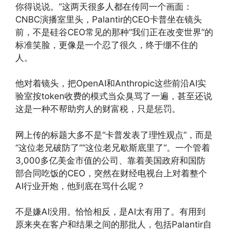
你得说说。”这两天很多人都在传同一个画面：
CNBC演播室里头，Palantir的CEO卡普坐在镜头
前，不是硅谷CEO常见的那种“我们正在改变世界”的
标准笑脸，更像是一个忍了很久，终于绷不住的
人。
他对着镜头，把OpenAI和Anthropic这些前沿AI实
验室按token收费的模式当众臭骂了一遍，甚至还说
这是一种不帮助穷人的财富税，只是惩罚。
网上传的标题大多不是“卡普发表了理性观点”，而是
“这位老兄破防了”“这位老兄歇斯底里了”。一个管着
3,000多亿美金市值的公司、靠着美国政府和国防
部合同吃饭的CEO，突然在财经电视台上对着整个
AI行业开炮，他到底在骂什么呢？
不是嫌AI没用。恰恰相反，是AI太有用了。有用到
原来夹在客户和结果之间的那批人，包括Palantir自