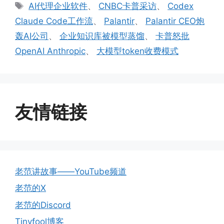
类
标
AI代理企业软件
、
CNBC卡普采访
、
Codex
签
Claude Code工作流
、
Palantir
、
Palantir CEO炮
轰AI公司
、
企业知识库被模型蒸馏
、
卡普怒批
OpenAI Anthropic
、
大模型token收费模式
友情链接
老范讲故事——YouTube频道
老范的X
老范的Discord
Tinyfool博客