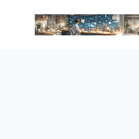
跳
至
内
容