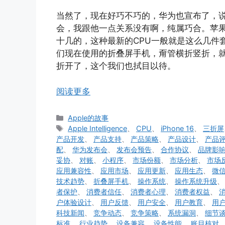
当然了，现在好巧不巧的，华为也宣布了，
会，我跟他一点关系没有啊，纯属巧合。苹果呢，要发iP
十几的，这种最新的CPU一般就是这么几件
们现在使用的折叠屏手机，甭管横折竖折，
折开了，这个我们也拭目以待。
阅读更多
分
Apple的故事
类
标
Apple Intelligence
、
CPU
、
iPhone 16
、
三折屏
签
产品开发
、
产品支持
、
产品策略
、
产品设计
、
产品
配
、
华为发布会
、
发布会预告
、
合作协议
、
品牌影
妥协
、
对账
、
小程序
、
市场份额
、
市场分析
、
市场
应用兼容性
、
应用市场
、
应用更新
、
应用生态
、
微
技术趋势
、
折叠屏手机
、
操作系统
、
操作系统升级
者保护
、
消费者信任
、
消费者心理
、
消费者权益
、
户体验设计
、
用户反馈
、
用户安全
、
用户教育
、
用
科技新闻
、
竞争动态
、
竞争策略
、
系统漏洞
、
细节
标准
、
行业趋势
、
设备兼容
、
设备性能
、
账目核对