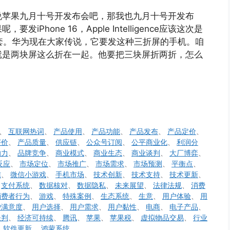
说苹果九月十号开发布会吧，那我也九月十号开发布
hone 16，Apple Intelligence应该这次是
套。华为现在大家传说，它要发这种三折屏的手机。咱
就是两块屏这么折在一起。他要把三块屏折两折，怎么
、
互联网热词
、
产品使用
、
产品功能
、
产品发布
、
产品定价
、
评价
、
产品质量
、
供应链
、
公众号订阅
、
公平商业化
、
利润分
响力
、
品牌竞争
、
商业模式
、
商业生态
、
商业谈判
、
大厂博弈
、
反应
、
市场定位
、
市场推广
、
市场需求
、
市场预测
、
平衡点
、
信
、
微信小游戏
、
手机市场
、
技术创新
、
技术支持
、
技术更新
、
、
支付系统
、
数据核对
、
数据隐私
、
未来展望
、
法律法规
、
消费
消费者行为
、
游戏
、
特殊案例
、
生态系统
、
生意
、
用户体验
、
用
户满意度
、
用户选择
、
用户需求
、
用户黏性
、
电商
、
电子产品
、
谈判
、
经济可持续
、
腾讯
、
苹果
、
苹果税
、
虚拟物品交易
、
行业
、
软件更新
、
鸿蒙系统