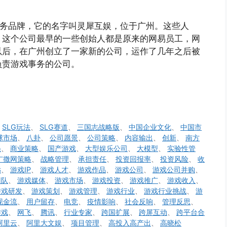
业务品牌，它的名字叫灵犀互娱，位于广州。这些人
，这个公司最早的一些创始人都是原来的网易员工，网
以后，在广州创立了一家新的公司，运作了几年之后被
负责游戏事务的公司。
、
SLG玩法
、
SLG赛道
、
三国志战略版
、
中国企业文化
、
中国市
球市场
、
八卦
、
公司愿景
、
公司策略
、
内容输出
、
创新
、
南方
遇
、
商业策略
、
国产游戏
、
大型娱乐公司
、
大模型
、
实验性管
广撒网策略
、
战略管理
、
承担责任
、
投资回报率
、
投资风险
、
收
远
、
游戏IP
、
游戏人才
、
游戏作品
、
游戏公司
、
游戏公司并购
、
团队
、
游戏媒体
、
游戏市场
、
游戏投资
、
游戏推广
、
游戏收入
、
游戏研发
、
游戏策划
、
游戏管理
、
游戏行业
、
游戏行业挑战
、
游
现金流
、
用户留存
、
电竞
、
疫情影响
、
社会反响
、
管理反思
、
游戏
、
网飞
、
腾讯
、
行业专家
、
跨国扩展
、
跨屏互动
、
跨平台合
阿里云
、
阿里大文娱
、
项目管理
、
高投入高产出
、
高晓松