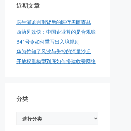
近期文章
医生漏诊判刑背后的医疗黑暗森林
西药见效快：中国企业算的是合规账
841号令如何重写出入境规则
华为竹知了风波与失控的流量沙丘
开放权重模型到底如何搭建收费网络
分类
分
类