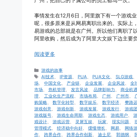
广州，把自己的下属公司的员工都骂一次。
事情发生在12月6日，阿里旗下有一个游戏
呢，很多原来是从网易离职出来的。实际上
易游戏的总部就是在广州。所以他们离职了
阿里收购，然后成为了阿里大文娱下边主要
阅读更多
分
游戏的故事
类
标
AI技术
、
IP资源
、
PUA
、
PUA文化
、
SLG游戏
签
场
、
中国文化
、
产业链
、
企业发展
、
企业风波
、
全
市场
、
危机管理
、
发言风波
、
品牌影响力
、
商业机
理
、
工业化生产流程
、
市场布局
、
广州
、
广州市
、
购策略
、
数字化转型
、
数字娱乐
、
数字经济
、
樊路
游戏创意
、
游戏创新
、
游戏发展
、
游戏发行
、
游戏
游戏版号
、
游戏生命周期
、
游戏生态
、
游戏用户
、
戏设计
、
游戏运营
、
灵犀互娱
、
玩家
、
现实问题
、
管理模式
、
经济稳中向好
、
缓慢增长
、
网易
、
网络
作
、
跨界合作
、
跨界合作创新
、
迪士尼
、
郭德纲
、