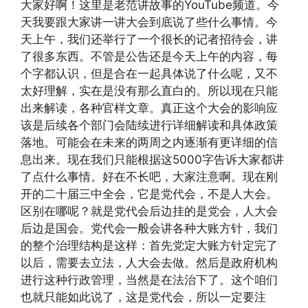
大家好啊！这里是老范讲故事的YouTube频道。今
天我要跟大家讲一讲大会到底说了些什么事情。今
天上午，我们还举行了一个很长的记者招待会，讲
了很多东西。不管是公告还是今天上午的内容，每
个字都认识，但是合在一起具体说了什么呢，又不
太好理解，实在是没有那么直白的。所以现在只能
出来解读，各种官样文章。真正这个大会的影响应
该是后续各个部门会陆续进行详细解读和具体政策
落地。可能会在未来的两周之内逐渐有更详细的信
息出来。现在我们只能根据这5000字告诉大家都讲
了点什么事情。好在不长吧，大家注意啊。现在刚
开的二十届三中全会，它是党代会，不是人大会。
区别在哪呢？就是党代会后边挂的是党会，人大会
后边是国会。党代会一般会讲各种大账方针，我们
的整个治理结构是这样：首先党定大账方针定完了
以后，需要去立法，人大会去做。然后是政府机构
进行这种行政管理，当然是在法治下了。这个咱们
也就只能如此说了，这是党代会，所以一定要注