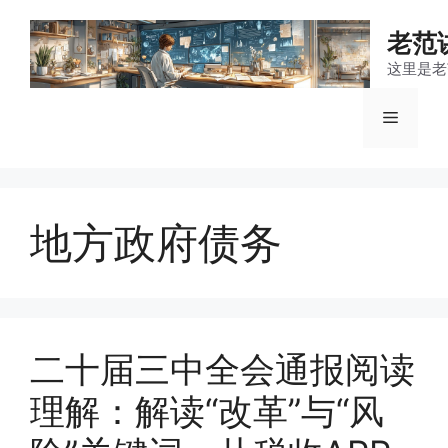
跳
至
老范
内
这里是老
容
菜
单
地方政府债务
二十届三中全会通报阅读
理解：解读“改革”与“风