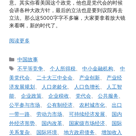
意。其实你看美国这个政党，他也是党代会的时候
会讲各种大政方针，最后的立法也是要到议院再去
立法。那么这5000字字不多嘛，大家要拿着放大镜
来看啊，新的时代了。
阅读更多
分
中国故事
类
标
不平等竞争
、
个人所得税
、
中小金融机构
、
中
签
美党代会
、
二十大三中全会
、
产业创新
、
产业经
济发展规划
、
人口老龄化
、
人口负增长
、
人工智
能
、
企业政策
、
企业税收
、
党代会
、
公共服务
、
公平参与市场
、
公有制经济
、
农村城市化
、
出口
一带一路
、
劳动力市场
、
可持续经济发展
、
国内
外经济形势
、
国内改革
、
国家级市场经济
、
国际
关系复杂
、
国际环境
、
地方政府债务
、
增加收入