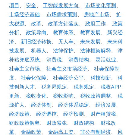
项目
、
安全
、
工智能发展方向
、
市场变化预测
、
市场经济基础
、
市场需求预测
、
房地产市场
、
扩
大税源
、
改革
、
改革方针落实
、
政府工作
、
政策
分析
、
政策导向
、
教育体系
、
教育发展
、
新兴经
济
、
新旧经济转换
、
无人车
、
未来发展
、
未来科
技发展
、
机器人
、
法律保护
、
法律框架解释
、
津
补贴兜底系统
、
消费税
、
消费结构
、
灵活就业
、
社会主义市场
、
社会主义市场经济
、
社会保障制
度
、
社会化保障
、
社会经济公平
、
科技创新
、
科
技创新人才
、
税务局规定
、
税务规定
、
税收APP
更新
、
税收变化
、
税收影响
、
税收政策调整
、
税
源扩大
、
经济体制
、
经济体系稳定
、
经济发展
、
经济政策
、
经济调控
、
经济预测
、
财产租赁税
、
财政政策解释
、
财政紧张
、
财政结构
、
财税改
革
、
金融政策
、
金融高工资
、
非公有制经济
、
风