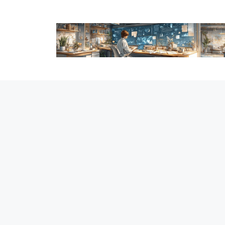
跳
至
内
容