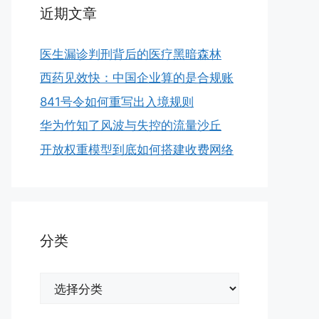
近期文章
医生漏诊判刑背后的医疗黑暗森林
西药见效快：中国企业算的是合规账
841号令如何重写出入境规则
华为竹知了风波与失控的流量沙丘
开放权重模型到底如何搭建收费网络
分类
分
类