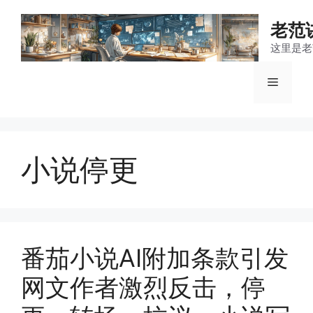
跳
至
老范
内
这里是老
容
菜
单
小说停更
番茄小说AI附加条款引发
网文作者激烈反击，停