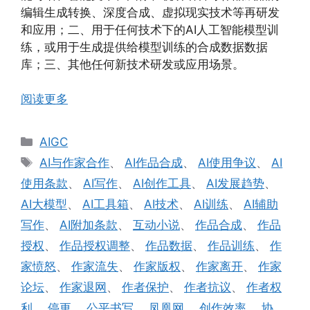
编辑生成转换、深度合成、虚拟现实技术等再研发
和应用；二、用于任何技术下的AI人工智能模型训
练，或用于生成提供给模型训练的合成数据数据
库；三、其他任何新技术研发或应用场景。
阅读更多
分
AIGC
类
标
AI与作家合作
、
AI作品合成
、
AI使用争议
、
AI
签
使用条款
、
AI写作
、
AI创作工具
、
AI发展趋势
、
AI大模型
、
AI工具箱
、
AI技术
、
AI训练
、
AI辅助
写作
、
AI附加条款
、
互动小说
、
作品合成
、
作品
授权
、
作品授权调整
、
作品数据
、
作品训练
、
作
家愤怒
、
作家流失
、
作家版权
、
作家离开
、
作家
论坛
、
作家退网
、
作者保护
、
作者抗议
、
作者权
利
、
停更
、
公平书写
、
凤凰网
、
创作效率
、
协