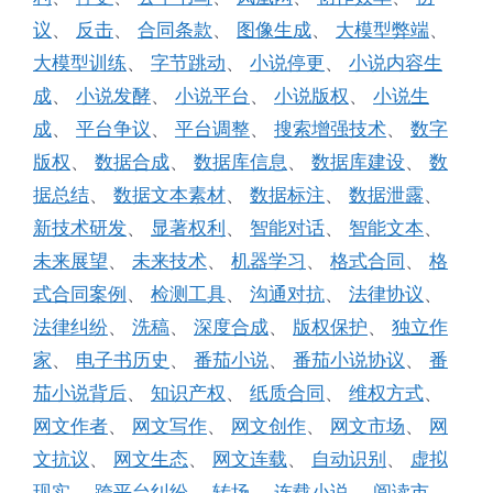
议
、
反击
、
合同条款
、
图像生成
、
大模型弊端
、
大模型训练
、
字节跳动
、
小说停更
、
小说内容生
成
、
小说发酵
、
小说平台
、
小说版权
、
小说生
成
、
平台争议
、
平台调整
、
搜索增强技术
、
数字
版权
、
数据合成
、
数据库信息
、
数据库建设
、
数
据总结
、
数据文本素材
、
数据标注
、
数据泄露
、
新技术研发
、
显著权利
、
智能对话
、
智能文本
、
未来展望
、
未来技术
、
机器学习
、
格式合同
、
格
式合同案例
、
检测工具
、
沟通对抗
、
法律协议
、
法律纠纷
、
洗稿
、
深度合成
、
版权保护
、
独立作
家
、
电子书历史
、
番茄小说
、
番茄小说协议
、
番
茄小说背后
、
知识产权
、
纸质合同
、
维权方式
、
网文作者
、
网文写作
、
网文创作
、
网文市场
、
网
文抗议
、
网文生态
、
网文连载
、
自动识别
、
虚拟
现实
、
跨平台纠纷
、
转场
、
连载小说
、
阅读市