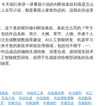
道。今天咱们来讲一讲番茄小说的AI附加条款到底是怎么
台上去写小说，都是要跟人家签协议的。说我在你这里
，这个条款呢叫做AI附加条款。条款怎么写的？甲方
，包括作品名称、简介、大纲、章节、人物、作者个人
注合成数据数据库建设、AI人工智能研发、机器学习
未来开发的新技术研发应用领域，包括但不限于：一、
等作品成品的编辑生成转换、深度合成、虚拟现实技术
人工智能模型训练，或用于生成提供给模型训练的合成
用场景。
使用条款
、
AI写作
、
AI创作工具
、
AI发展趋势
、
AI大模型
、
AI工
、
互动小说
、
作品合成
、
作品授权
、
作品授权调整
、
作品数据
、
离开
、
作家论坛
、
作家退网
、
作者保护
、
作者抗议
、
作者权利
、