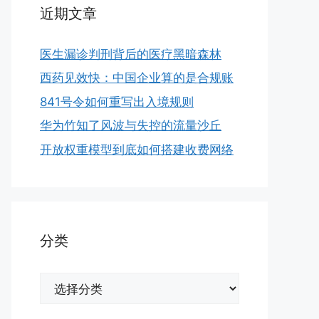
近期文章
医生漏诊判刑背后的医疗黑暗森林
西药见效快：中国企业算的是合规账
841号令如何重写出入境规则
华为竹知了风波与失控的流量沙丘
开放权重模型到底如何搭建收费网络
分类
分
类