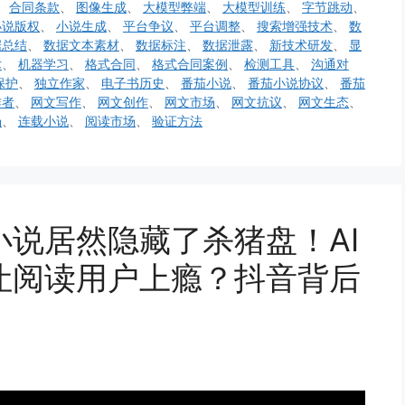
、
合同条款
、
图像生成
、
大模型弊端
、
大模型训练
、
字节跳动
、
小说版权
、
小说生成
、
平台争议
、
平台调整
、
搜索增强技术
、
数
据总结
、
数据文本素材
、
数据标注
、
数据泄露
、
新技术研发
、
显
术
、
机器学习
、
格式合同
、
格式合同案例
、
检测工具
、
沟通对
保护
、
独立作家
、
电子书历史
、
番茄小说
、
番茄小说协议
、
番茄
作者
、
网文写作
、
网文创作
、
网文市场
、
网文抗议
、
网文生态
、
场
、
连载小说
、
阅读市场
、
验证方法
说居然隐藏了杀猪盘！AI
让阅读用户上瘾？抖音背后
！