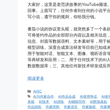
大家好，这里是老范讲故事的YouTube频
回事。上面写了，任何作者到任何的小说平
写小说，遵守你的规则，你给我分钱。
番茄小说的协议里头呢，就突然多了一个条款
可将签约作品的全部部分内容以及相关信息
信息、封面等数据语料、文本素材等，用于标
模型训练、深度合成算法研发等目前已知或
用于智能对话、智能文本、图像、视听语音
等再研发和应用；二、用于任何技术下的AI
数据数据库；三、其他任何新技术研发或应
阅读更多
分
AIGC
类
标
AI与作家合作
、
AI作品合成
、
AI使用争议
、
AI
签
具箱
、
AI技术
、
AI训练
、
AI辅助写作
、
AI附加条款
作品训练
、
作家愤怒
、
作家流失
、
作家版权
、
作家