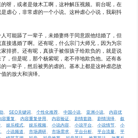
菜的呀，或者是做木工啊，这种解压视频。前台呢，在
就是虐心，非常虐的一个小说。这种虐心小说，我刷抖
个人可能舔了一辈子，未婚妻终于同意跟他结婚了，但
就直接逃婚了啊。还有呢，什么宗门大师兄，因为为宗
大家排挤。还有呢，真孩子被假孩子给欺负的，就是说
来了，但是呢，那个杨紫呢，老不停地欺负他。还有各
男的一辈子，然后被男的虐的。基本上都是这种虐恋故
价值的放大和演绎。
辅助
、
SEO关键词
、
个性化推荐
、
中国小说
、
亚洲小说
、
内容优
内容重复
、
内容重复使用
、
内容验证
、
剧情套路
、
剧情演绎
、
叙
读
、
娱乐模式
、
娱乐视频
、
小说内容
、
小说平台
、
小说情节
、
小
载
、
小说频道
、
市场调研
、
市场需求
、
平台分析
、
平台流量
、
平
计
、
情节高潮
、
抖音
、
抖音推荐
、
抖音算法
、
推荐算法
、
故事反