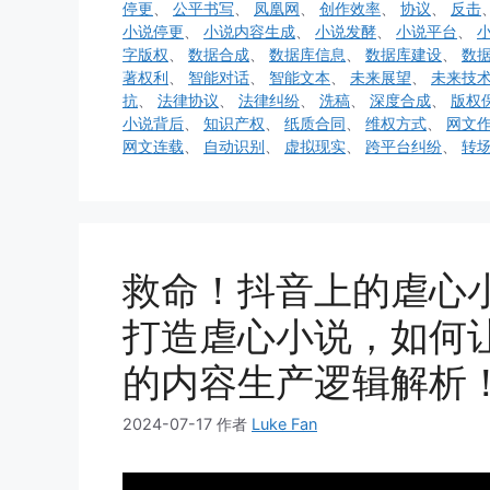
停更
、
公平书写
、
凤凰网
、
创作效率
、
协议
、
反击
小说停更
、
小说内容生成
、
小说发酵
、
小说平台
、
字版权
、
数据合成
、
数据库信息
、
数据库建设
、
数
著权利
、
智能对话
、
智能文本
、
未来展望
、
未来技
抗
、
法律协议
、
法律纠纷
、
洗稿
、
深度合成
、
版权
小说背后
、
知识产权
、
纸质合同
、
维权方式
、
网文
网文连载
、
自动识别
、
虚拟现实
、
跨平台纠纷
、
转
救命！抖音上的虐心小
打造虐心小说，如何
的内容生产逻辑解析
2024-07-17
作者
Luke Fan