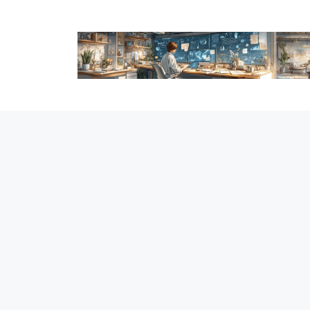
跳
至
内
容