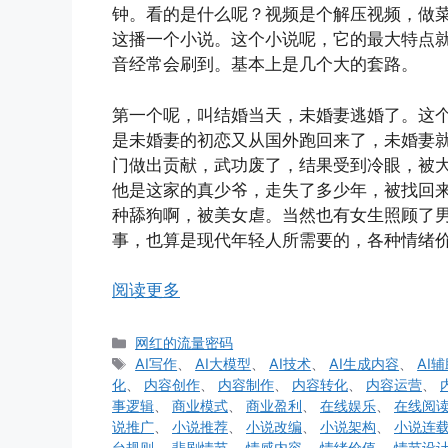
钟。看的是什么呢？视频是个解压视频，做
这播一个小说。这个小说呢，它的最大特点
音经常会刷到。基本上是几个大的套路。
第一个呢，叫结婚当天，未婚妻逃婚了。这
是未婚妻的初恋又从国外跑回来了，未婚妻
门做出贡献，武功废了，结果受到冷眼，被
他是这家的真少爷，走失了多少年，被找回
种舔狗啊，被美女虐。当然也有女生照顾了
事，也算是现代年轻人所需要的，各种情绪
阅读更多
分
网红的流量密码
类
标
AI写作
、
AI大模型
、
AI技术
、
AI生成内容
、
AI
签
化
、
内容创作
、
内容制作
、
内容转化
、
内容运营
、
事逻辑
、
商业模式
、
商业盈利
、
在线娱乐
、
在线阅
说推广
、
小说推荐
、
小说改编
、
小说架构
、
小说连
台规则
、
悲剧情节
、
情感内容
、
情绪价值
、
情节设