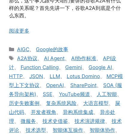
那么，这个事儿跟今天咱们要讲的谷歌A2A有什么
样的关系呢？首先先讲一下，谷歌A2A到底是个什
么东西。
阅读更多
分
AIGC
、
Google的故事
类
标
A2A协议
、
AI Agent
、
AI协作标准
、
API设
签
计
、
Function Calling
、
Gemini
、
Google AI
、
HTTP
、
JSON
、
LLM
、
Lotus Domino
、
MCP模
型上下文协议
、
OpenAI
、
SharePoint
、
SOA (服
务导向架构)
、
SSE
、
YouTube频道
、
人工智能
、
历史失败案例
、
复杂系统风险
、
大语言模型
、
屎
山代码
、
开发者视角
、
异构系统集成
、
异步处
理
、
微服务
、
技术史借鉴
、
技术演进规律
、
技术
评论
、
技术选型
、
智能体互操作
、
智能体协作
、