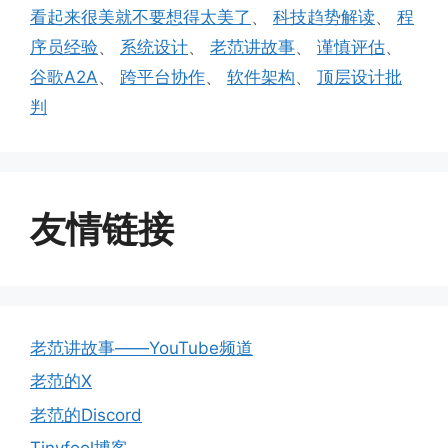
看起来很美就不要想得太美了
、
科技趋势解读
、
程
序员经验
、
系统设计
、
老范讲故事
、
谨慎评估
、
谷歌A2A
、
跨平台协作
、
软件架构
、
顶层设计批
判
友情链接
老范讲故事——YouTube频道
老范的X
老范的Discord