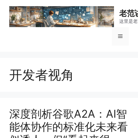
跳
至
老范
内
这里是老
容
菜
单
开发者视角
深度剖析谷歌A2A：AI智
能体协作的标准化未来看