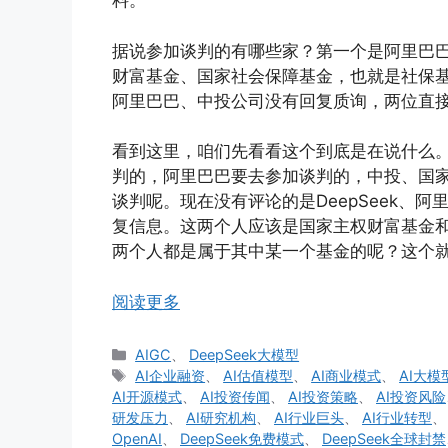
料。
据说参加谈判的有哪些家？第一个是阿里巴
财富基金、国家社会保障基金，也就是社保基金。在T
阿里巴巴、中投公司没有回复质询，两位直
看到这里，咱们先看看这个到底是在说什么。一
判的，阿里巴巴要去参加谈判的，中投、国
谈判呢。现在没有评论的是DeepSeek、
复信息。这两个人应该是国家主权财富基金
两个人都是属于其中某一个基金的呢？这个
阅读更多
分
AIGC
、
DeepSeek大模型
类
标
AI企业融资
、
AI估值模型
、
AI商业模式
、
AI大模
签
AI开源模式
、
AI投资传闻
、
AI投资策略
、
AI投资风险
研发压力
、
AI研究机构
、
AI行业巨头
、
AI行业转型
OpenAI
、
DeepSeek免费模式
、
DeepSeek全球封禁