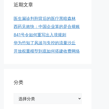
近期文章
医生漏诊判刑背后的医疗黑暗森林
西药见效快：中国企业算的是合规账
841号令如何重写出入境规则
华为竹知了风波与失控的流量沙丘
开放权重模型到底如何搭建收费网络
分类
分
类