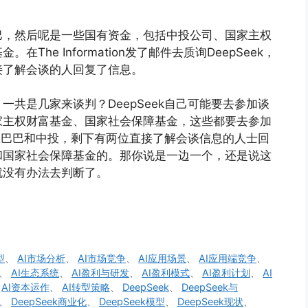
巴，然后呢是一些国有资金，包括中投公司、国家主权
he Information发了邮件去质询DeepSeek，
接了解会谈的人回复了信息。
共是几家来谈判？DeepSeek自己可能要去参加谈
家主权财富基金、国家社会保障基金，这些都要去参加
阿里巴巴和中投，剩下有两位直接了解会谈信息的人士回
和国家社会保障基金的。那你说是一边一个，还是说这
就没有办法去判断了。
型
、
AI市场分析
、
AI市场竞争
、
AI应用场景
、
AI应用端竞争
、
、
AI生态系统
、
AI盈利与研发
、
AI盈利模式
、
AI盈利计划
、
AI
、
AI资本运作
、
AI转型策略
、
DeepSeek
、
DeepSeek与
、
DeepSeek商业化
、
DeepSeek模型
、
DeepSeek现状
、