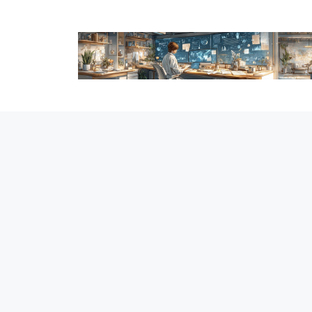
跳
至
内
容