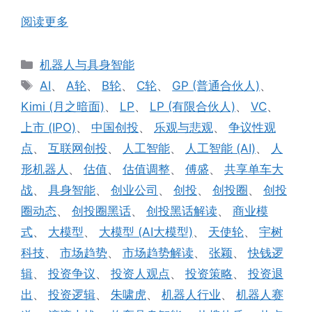
阅读更多
分
机器人与具身智能
类
标
AI
、
A轮
、
B轮
、
C轮
、
GP (普通合伙人)
、
签
Kimi (月之暗面)
、
LP
、
LP (有限合伙人)
、
VC
、
上市 (IPO)
、
中国创投
、
乐观与悲观
、
争议性观
点
、
互联网创投
、
人工智能
、
人工智能 (AI)
、
人
形机器人
、
估值
、
估值调整
、
傅盛
、
共享单车大
战
、
具身智能
、
创业公司
、
创投
、
创投圈
、
创投
圈动态
、
创投圈黑话
、
创投黑话解读
、
商业模
式
、
大模型
、
大模型 (AI大模型)
、
天使轮
、
宇树
科技
、
市场趋势
、
市场趋势解读
、
张颖
、
快钱逻
辑
、
投资争议
、
投资人观点
、
投资策略
、
投资退
出
、
投资逻辑
、
朱啸虎
、
机器人行业
、
机器人赛