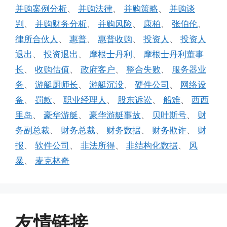
并购案例分析
、
并购法律
、
并购策略
、
并购谈
判
、
并购财务分析
、
并购风险
、
康柏
、
张伯伦
、
律所合伙人
、
惠普
、
惠普收购
、
投资人
、
投资人
退出
、
投资退出
、
摩根士丹利
、
摩根士丹利董事
长
、
收购估值
、
政府客户
、
整合失败
、
服务器业
务
、
游艇厨师长
、
游艇沉没
、
硬件公司
、
网络设
备
、
罚款
、
职业经理人
、
股东诉讼
、
船难
、
西西
里岛
、
豪华游艇
、
豪华游艇事故
、
贝叶斯号
、
财
务副总裁
、
财务总裁
、
财务数据
、
财务欺诈
、
财
报
、
软件公司
、
非法所得
、
非结构化数据
、
风
暴
、
麦克林奇
友情链接