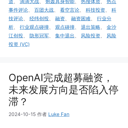
道
、
滴滴大战
、
炮轰具身智能
、
热搜体质
、
热点
事件评论
、
百团大战
、
看空言论
、
科技投资
、
科
技评论
、
经纬创投
、
融资
、
融资困难
、
行业分
析
、
行业观点碰撞
、
观点碰撞
、
退出策略
、
金沙
江创投
、
隐形冠军
、
集中退出
、
风险投资
、
风险
投资 (VC)
OpenAI完成超募融资，
未来发展方向是否陷入停
滞？
2024-10-15
作者
Luke Fan