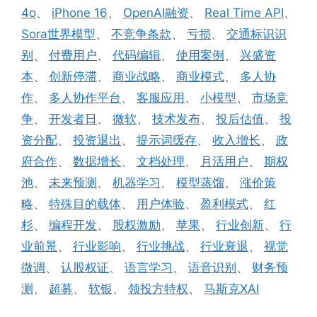
4o
、
iPhone 16
、
OpenAI融资
、
Real Time API
、
Sora世界模型
、
不竞争条款
、
亏损
、
交通标识识
别
、
付费用户
、
代码编辑
、
使用案例
、
兴盛资
本
、
创新停滞
、
商业战略
、
商业模式
、
多人协
作
、
多人协作平台
、
客服应用
、
小模型
、
市场竞
争
、
开发者日
、
微软
、
技术发布
、
投后估值
、
投
资分配
、
投资退出
、
提示词缓存
、
收入增长
、
政
府合作
、
数据增长
、
文档处理
、
月活用户
、
期权
池
、
未来预测
、
机器学习
、
模型蒸馏
、
涨价策
略
、
特殊目的载体
、
用户体验
、
盈利模式
、
红
杉
、
编程开发
、
股权激励
、
苹果
、
行业创新
、
行
业前景
、
行业影响
、
行业挑战
、
行业衰退
、
视觉
微调
、
认股权证
、
语言学习
、
语音识别
、
财务预
测
、
超募
、
软银
、
领投方特权
、
马斯克XAI