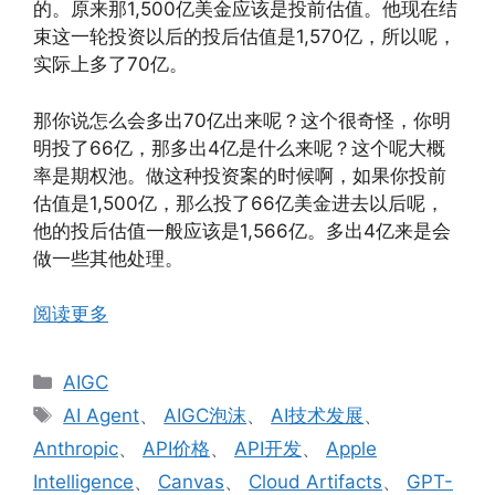
的。原来那1,500亿美金应该是投前估值。他现在结
束这一轮投资以后的投后估值是1,570亿，所以呢，
实际上多了70亿。
那你说怎么会多出70亿出来呢？这个很奇怪，你明
明投了66亿，那多出4亿是什么来呢？这个呢大概
率是期权池。做这种投资案的时候啊，如果你投前
估值是1,500亿，那么投了66亿美金进去以后呢，
他的投后估值一般应该是1,566亿。多出4亿来是会
做一些其他处理。
阅读更多
分
AIGC
类
标
AI Agent
、
AIGC泡沫
、
AI技术发展
、
签
Anthropic
、
API价格
、
API开发
、
Apple
Intelligence
、
Canvas
、
Cloud Artifacts
、
GPT-