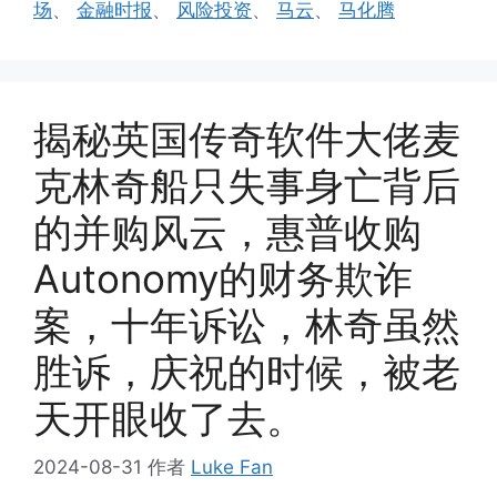
场
、
金融时报
、
风险投资
、
马云
、
马化腾
揭秘英国传奇软件大佬麦
克林奇船只失事身亡背后
的并购风云，惠普收购
Autonomy的财务欺诈
案，十年诉讼，林奇虽然
胜诉，庆祝的时候，被老
天开眼收了去。
2024-08-31
作者
Luke Fan