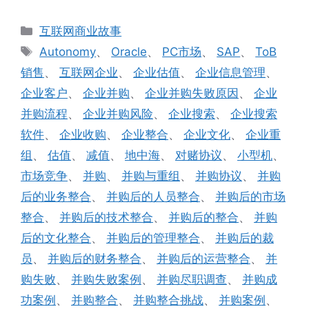
分
互联网商业故事
类
标
Autonomy
、
Oracle
、
PC市场
、
SAP
、
ToB
签
销售
、
互联网企业
、
企业估值
、
企业信息管理
、
企业客户
、
企业并购
、
企业并购失败原因
、
企业
并购流程
、
企业并购风险
、
企业搜索
、
企业搜索
软件
、
企业收购
、
企业整合
、
企业文化
、
企业重
组
、
估值
、
减值
、
地中海
、
对赌协议
、
小型机
、
市场竞争
、
并购
、
并购与重组
、
并购协议
、
并购
后的业务整合
、
并购后的人员整合
、
并购后的市场
整合
、
并购后的技术整合
、
并购后的整合
、
并购
后的文化整合
、
并购后的管理整合
、
并购后的裁
员
、
并购后的财务整合
、
并购后的运营整合
、
并
购失败
、
并购失败案例
、
并购尽职调查
、
并购成
功案例
、
并购整合
、
并购整合挑战
、
并购案例
、