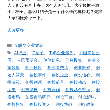
人，但没有画上去，这个人叫包凡。这个数据来源
于IT桔子。那么IT桔子是一个什么样的机构呢？先跟
大家稍微介绍一下。
阅读更多
分
互联网商业故事
类
标
AI行业
、
IT桔子
、
ToB企业服务
、
中国初创公
签
司
、
人民币基金
、
估值信息
、
信息搜集
、
创业公
司数量
、
创业环境
、
创业者交流
、
创业融资
、
创
始人背景
、
创投事件
、
创投企业
、
创投信心
、
创
投决策
、
创投创新
、
创投前景
、
创投动态
、
创投
历史
、
创投发展
、
创投合作
、
创投基金管理
、
创
投市场
、
创投市场研究
、
创投平台
、
创投影响
、
创投恢复
、
创投投资人
、
创投挑战
、
创投政策
、