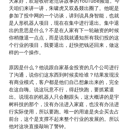
大家好，欢迎收听老范讲故事的YouTube频道。今
天咱们来讲一讲，朱啸虎又双叒叕出圈了。他呢是
参加了投中网的一个访谈，讲到说具身智能，也就
是人形机器人项目，现在在集中进行退出。集中退
出的意思是什么？不是在人家有下一轮融资的时候
你稍微退一点点，而是说我就通知所有我们投的这
个行业的项目，我要退出，赶快把钱还回来，做这
样的一个操作。
原因是什么？他说跟自家基金投资的几个公司进行
了沟通，说你们这东西到时候卖给谁？结果发现没
有商业模式，客户都是他们自己想象出来的，完全
在这自嗨。说这玩意不行，得赶快跑，要抓紧退
出。说现在的机器人只会翻跟头，这大概讲的是宇
树科技的那个，没有办法进入家庭，也没有办法进
行实际使用，所以要跑。唯一的用途是央企买去占
前台，这个是支撑不起来整个行业的发展的。所以
他对这块直接敲响了警钟。