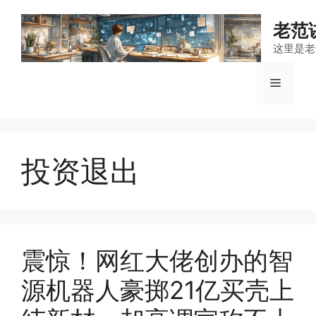
跳
至
老范
内
这里是老
容
菜
单
投资退出
震惊！网红大佬创办的智
源机器人豪掷21亿买壳上