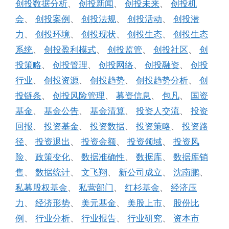
创投数据分析
、
创投新闻
、
创投未来
、
创投机
会
、
创投案例
、
创投法规
、
创投活动
、
创投潜
力
、
创投环境
、
创投现状
、
创投生态
、
创投生态
系统
、
创投盈利模式
、
创投监管
、
创投社区
、
创
投策略
、
创投管理
、
创投网络
、
创投融资
、
创投
行业
、
创投资源
、
创投趋势
、
创投趋势分析
、
创
投链条
、
创投风险管理
、
募资信息
、
包凡
、
国资
基金
、
基金公告
、
基金清算
、
投资人交流
、
投资
回报
、
投资基金
、
投资数据
、
投资策略
、
投资路
径
、
投资退出
、
投资金额
、
投资领域
、
投资风
险
、
政策变化
、
数据准确性
、
数据库
、
数据库销
售
、
数据统计
、
文飞翔
、
新公司成立
、
沈南鹏
、
私募股权基金
、
私营部门
、
红杉基金
、
经济压
力
、
经济形势
、
美元基金
、
美股上市
、
股份比
例
、
行业分析
、
行业报告
、
行业研究
、
资本市