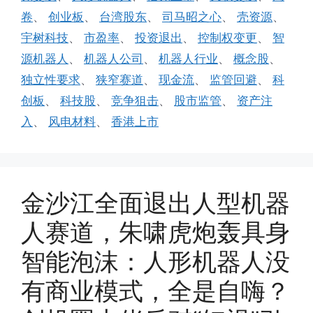
卷
、
创业板
、
台湾股东
、
司马昭之心
、
壳资源
、
宇树科技
、
市盈率
、
投资退出
、
控制权变更
、
智
源机器人
、
机器人公司
、
机器人行业
、
概念股
、
独立性要求
、
狭窄赛道
、
现金流
、
监管回避
、
科
创板
、
科技股
、
竞争狙击
、
股市监管
、
资产注
入
、
风电材料
、
香港上市
金沙江全面退出人型机器
人赛道，朱啸虎炮轰具身
智能泡沫：人形机器人没
有商业模式，全是自嗨？