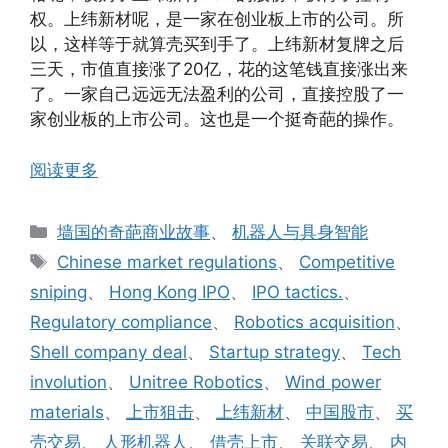
权。上纬新材呢，是一家在创业板上市的公司。所
以，这样等于就算壳买到手了。上纬新材复牌之后
三天，市值直接涨了20亿，花的这笔钱直接涨出来
了。一家自己远远无法盈利的公司，直接控股了一
家创业板的上市公司。这也是一个挺奇葩的操作。
阅读更多
分
墙国的奇葩商业故事
、
机器人与具身智能
类
标
Chinese market regulations
、
Competitive
签
sniping
、
Hong Kong IPO
、
IPO tactics.
、
Regulatory compliance
、
Robotics acquisition
、
Shell company deal
、
Startup strategy
、
Tech
involution
、
Unitree Robotics
、
Wind power
materials
、
上市狙击
、
上纬新材
、
中国股市
、
买
壳交易
、
人形机器人
、
借壳上市
、
关联交易
、
内