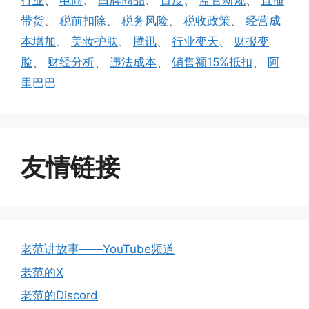
行业
、
电商
、
白牌商品
、
百度
、
监管新规
、
直播
带货
、
税前扣除
、
税务风险
、
税收政策
、
经营成
本增加
、
美妆护肤
、
腾讯
、
行业变天
、
财报变
脸
、
财经分析
、
违法成本
、
销售额15%抵扣
、
阿
里巴巴
友情链接
老范讲故事——YouTube频道
老范的X
老范的Discord