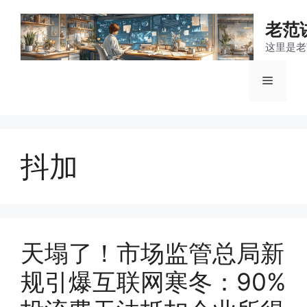
跳
至
老范
内
这里是老
容
菜
单
抖加
天塌了！市场监管总局新
规引爆互联网寒冬：90%