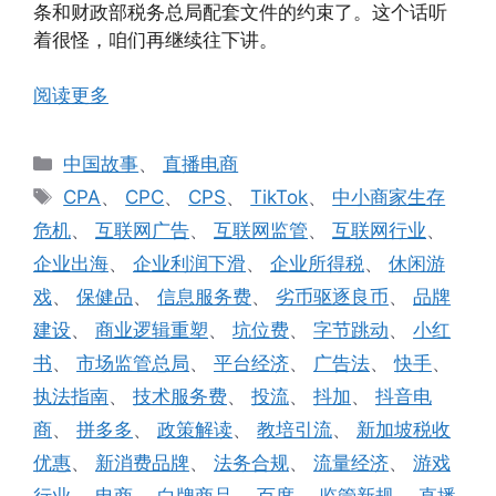
条和财政部税务总局配套文件的约束了。这个话听
着很怪，咱们再继续往下讲。
阅读更多
分
中国故事
、
直播电商
类
标
CPA
、
CPC
、
CPS
、
TikTok
、
中小商家生存
签
危机
、
互联网广告
、
互联网监管
、
互联网行业
、
企业出海
、
企业利润下滑
、
企业所得税
、
休闲游
戏
、
保健品
、
信息服务费
、
劣币驱逐良币
、
品牌
建设
、
商业逻辑重塑
、
坑位费
、
字节跳动
、
小红
书
、
市场监管总局
、
平台经济
、
广告法
、
快手
、
执法指南
、
技术服务费
、
投流
、
抖加
、
抖音电
商
、
拼多多
、
政策解读
、
教培引流
、
新加坡税收
优惠
、
新消费品牌
、
法务合规
、
流量经济
、
游戏