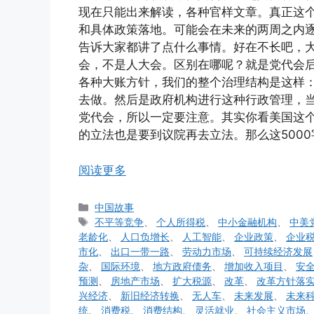
现在只能出来解读，各种官样文章。真正这
和具体政策落地。可能会在未来的两周之内逐
告诉大家都讲了点什么事情。好在不长吧，
会，不是人大会。区别在哪呢？就是党代会
各种大账方针，我们的整个治理结构是这样
去做。然后是政府机构进行这种行政管理，
党代会，所以一定要注意。其实你看美国这
的立法也是要到议院再去立法。那么这500
阅读更多
分
中国故事
类
标
不平等竞争
、
个人所得税
、
中小金融机构
、
中美
签
老龄化
、
人口负增长
、
人工智能
、
企业政策
、
企业
市化
、
出口一带一路
、
劳动力市场
、
可持续经济发展
杂
、
国际环境
、
地方政府债务
、
增加收入项目
、
安
预测
、
房地产市场
、
扩大税源
、
改革
、
改革方针落
兴经济
、
新旧经济转换
、
无人车
、
未来发展
、
未来
统
、
消费税
、
消费结构
、
灵活就业
、
社会主义市场