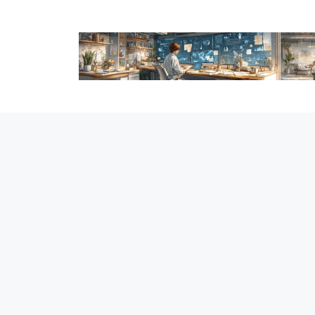
跳
至
内
容