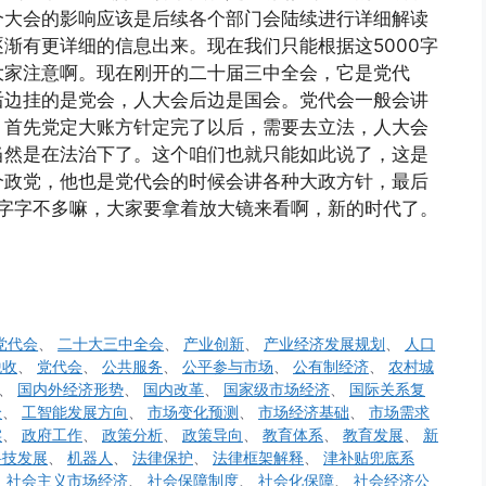
个大会的影响应该是后续各个部门会陆续进行详细解读
渐有更详细的信息出来。现在我们只能根据这5000字
大家注意啊。现在刚开的二十届三中全会，它是党代
后边挂的是党会，人大会后边是国会。党代会一般会讲
：首先党定大账方针定完了以后，需要去立法，人大会
当然是在法治下了。这个咱们也就只能如此说了，这是
个政党，他也是党代会的时候会讲各种大政方针，最后
0字字不多嘛，大家要拿着放大镜来看啊，新的时代了。
党代会
、
二十大三中全会
、
产业创新
、
产业经济发展规划
、
人口
税收
、
党代会
、
公共服务
、
公平参与市场
、
公有制经济
、
农村城
、
国内外经济形势
、
国内改革
、
国家级市场经济
、
国际关系复
全
、
工智能发展方向
、
市场变化预测
、
市场经济基础
、
市场需求
实
、
政府工作
、
政策分析
、
政策导向
、
教育体系
、
教育发展
、
新
科技发展
、
机器人
、
法律保护
、
法律框架解释
、
津补贴兜底系
、
社会主义市场经济
、
社会保障制度
、
社会化保障
、
社会经济公