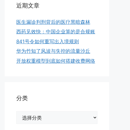
近期文章
医生漏诊判刑背后的医疗黑暗森林
西药见效快：中国企业算的是合规账
841号令如何重写出入境规则
华为竹知了风波与失控的流量沙丘
开放权重模型到底如何搭建收费网络
分类
分
类