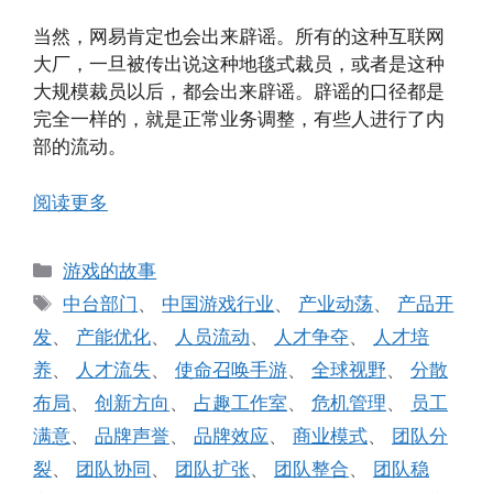
当然，网易肯定也会出来辟谣。所有的这种互联网
大厂，一旦被传出说这种地毯式裁员，或者是这种
大规模裁员以后，都会出来辟谣。辟谣的口径都是
完全一样的，就是正常业务调整，有些人进行了内
部的流动。
阅读更多
分
游戏的故事
类
标
中台部门
、
中国游戏行业
、
产业动荡
、
产品开
签
发
、
产能优化
、
人员流动
、
人才争夺
、
人才培
养
、
人才流失
、
使命召唤手游
、
全球视野
、
分散
布局
、
创新方向
、
占趣工作室
、
危机管理
、
员工
满意
、
品牌声誉
、
品牌效应
、
商业模式
、
团队分
裂
、
团队协同
、
团队扩张
、
团队整合
、
团队稳