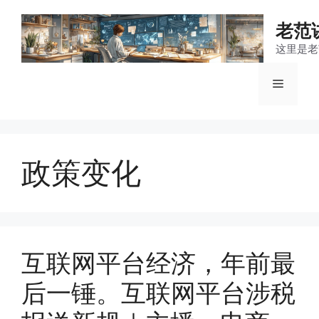
跳
至
老范
内
这里是老
容
菜
单
政策变化
互联网平台经济，年前最
后一锤。互联网平台涉税