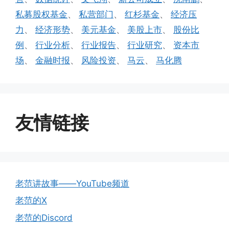
私募股权基金
、
私营部门
、
红杉基金
、
经济压
力
、
经济形势
、
美元基金
、
美股上市
、
股份比
例
、
行业分析
、
行业报告
、
行业研究
、
资本市
场
、
金融时报
、
风险投资
、
马云
、
马化腾
友情链接
老范讲故事——YouTube频道
老范的X
老范的Discord