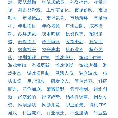
定
、
团队裁撤
、
地毯式裁员
、
外资挖角
、
存量市
场
、
射击类游戏
、
工作室文化
、
市场份额
、
市场
动向
、
市场抢占
、
市场竞争
、
市场策略
、
市场饱
和
、
年度项目
、
年终裁员
、
广州团队
、
成本控
制
、
战略决策
、
技术调整
、
投资保护
、
招聘策
略
、
政府关系
、
政府审批
、
政策变动
、
政策变
化
、
效率提升
、
整合成本
、
核心业务
、
核心团
队
、
深圳游戏工作室
、
游戏发行
、
游戏工作室
、
游戏并购
、
游戏更新
、
游戏测试
、
游戏热潮
、
游
戏生态
、
游戏项目制
、
灵活人员
、
独立游戏
、
猎
头市场
、
用户流失
、
研发投入
、
硬件兼容
、
科研
能力
、
竞争加剧
、
策略联盟
、
管理机制
、
组织创
新
、
经济影响
、
经济趋势
、
结构性调整
、
网易投
资
、
网易游戏
、
网游开发
、
职业前景
、
腾讯FPS
游戏
、
行业兼并
、
行业搬迁
、
行业波动
、
行业热