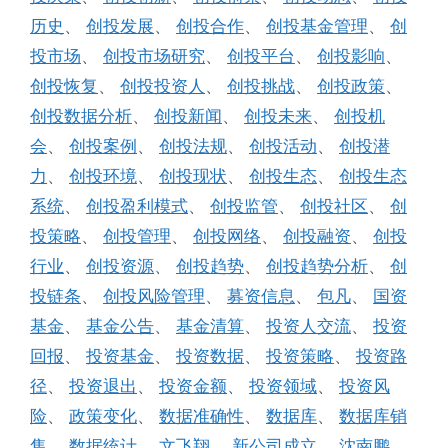
历史
、
创投发展
、
创投合作
、
创投基金管理
、
创
投市场
、
创投市场研究
、
创投平台
、
创投影响
、
创投恢复
、
创投投资人
、
创投挑战
、
创投政策
、
创投数据分析
、
创投新闻
、
创投未来
、
创投机
会
、
创投案例
、
创投法规
、
创投活动
、
创投潜
力
、
创投环境
、
创投现状
、
创投生态
、
创投生态
系统
、
创投盈利模式
、
创投监管
、
创投社区
、
创
投策略
、
创投管理
、
创投网络
、
创投融资
、
创投
行业
、
创投资源
、
创投趋势
、
创投趋势分析
、
创
投链条
、
创投风险管理
、
募资信息
、
包凡
、
国资
基金
、
基金公告
、
基金清算
、
投资人交流
、
投资
回报
、
投资基金
、
投资数据
、
投资策略
、
投资路
径
、
投资退出
、
投资金额
、
投资领域
、
投资风
险
、
政策变化
、
数据准确性
、
数据库
、
数据库销
售
、
数据统计
、
文飞翔
、
新公司成立
、
沈南鹏
、