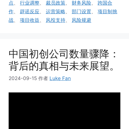
点
、
行业调整
、
裁员政策
、
财务风险
、
跨国合
作
、
辟谣反应
、
运营策略
、
部门设置
、
项目制挑
战
、
项目收益
、
风投支持
、
风险规避
中国初创公司数量骤降：
背后的真相与未来展望。
2024-09-15
作者
Luke Fan