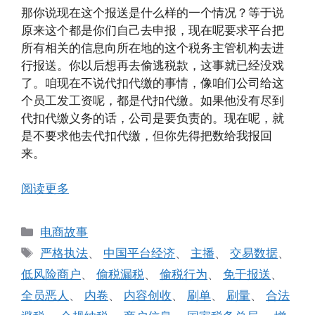
那你说现在这个报送是什么样的一个情况？等于说
原来这个都是你们自己去申报，现在呢要求平台把
所有相关的信息向所在地的这个税务主管机构去进
行报送。你以后想再去偷逃税款，这事就已经没戏
了。咱现在不说代扣代缴的事情，像咱们公司给这
个员工发工资呢，都是代扣代缴。如果他没有尽到
代扣代缴义务的话，公司是要负责的。现在呢，就
是不要求他去代扣代缴，但你先得把数给我报回
来。
阅读更多
分
电商故事
类
标
严格执法
、
中国平台经济
、
主播
、
交易数据
、
签
低风险商户
、
偷税漏税
、
偷税行为
、
免于报送
、
全员恶人
、
内卷
、
内容创收
、
刷单
、
刷量
、
合法