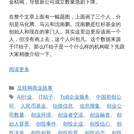
金枯竭，导致新公司成立数量急剧下降。
在整个文章上面有一幅题图，上面画了三个人，分
别是马化腾、马云和沈南鹏。沈南鹏是红杉基金的
创始人和现在的掌门人。其实这里边更应该画一个
人，但没有画上去，这个人叫包凡。这个数据来源
于IT桔子。那么IT桔子是一个什么样的机构呢？先跟
大家稍微介绍一下。
阅读更多
分
互联网商业故事
类
标
AI行业
、
IT桔子
、
ToB企业服务
、
中国初创公
签
司
、
人民币基金
、
估值信息
、
信息搜集
、
创业公
司数量
、
创业环境
、
创业者交流
、
创业融资
、
创
始人背景
、
创投事件
、
创投企业
、
创投信心
、
创
投决策
、
创投创新
、
创投前景
、
创投动态
、
创投