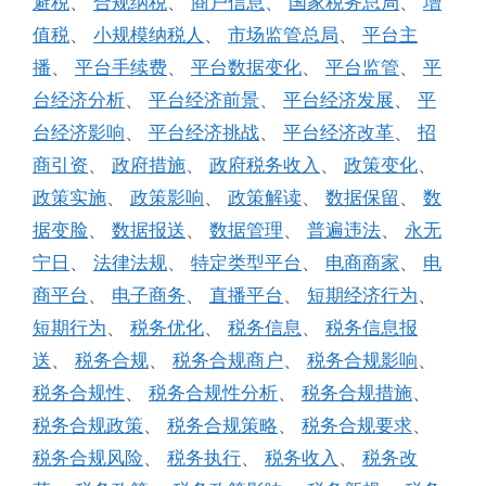
避税
、
合规纳税
、
商户信息
、
国家税务总局
、
增
值税
、
小规模纳税人
、
市场监管总局
、
平台主
播
、
平台手续费
、
平台数据变化
、
平台监管
、
平
台经济分析
、
平台经济前景
、
平台经济发展
、
平
台经济影响
、
平台经济挑战
、
平台经济改革
、
招
商引资
、
政府措施
、
政府税务收入
、
政策变化
、
政策实施
、
政策影响
、
政策解读
、
数据保留
、
数
据变脸
、
数据报送
、
数据管理
、
普遍违法
、
永无
宁日
、
法律法规
、
特定类型平台
、
电商商家
、
电
商平台
、
电子商务
、
直播平台
、
短期经济行为
、
短期行为
、
税务优化
、
税务信息
、
税务信息报
送
、
税务合规
、
税务合规商户
、
税务合规影响
、
税务合规性
、
税务合规性分析
、
税务合规措施
、
税务合规政策
、
税务合规策略
、
税务合规要求
、
税务合规风险
、
税务执行
、
税务收入
、
税务改