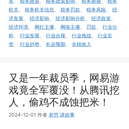
革
、
税务政策
、
税务政策影响
、
税务新规
、
税务
机关
、
税务机关信息
、
税务罚款
、
税务风险
、
经
济发展
、
经济影响
、
经济影响分析
、
经济政策
、
经济环境
、
网红主播
、
网络主播
、
罚款
、
行业分
析
、
行业发展
、
行业合规
、
行业挑战
、
行业监
管
、
行业趋势
、
长远预期
、
非税收入
又是一年裁员季，网易游
戏竟全军覆没！从腾讯挖
人，偷鸡不成蚀把米！
2024-12-01
作者
老范 讲故事