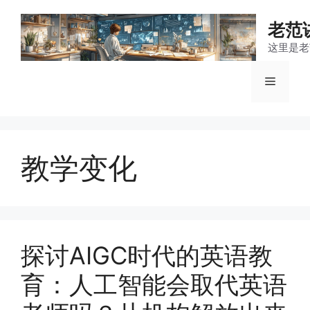
跳
至
老范
内
这里是老
容
菜
单
教学变化
探讨AIGC时代的英语教
育：人工智能会取代英语