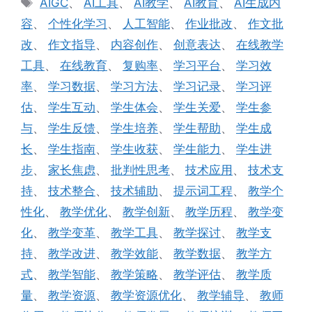
AIGC
、
AI工具
、
AI教学
、
AI教育
、
AI生成内
签
容
、
个性化学习
、
人工智能
、
作业批改
、
作文批
改
、
作文指导
、
内容创作
、
创意表达
、
在线教学
工具
、
在线教育
、
复购率
、
学习平台
、
学习效
率
、
学习数据
、
学习方法
、
学习记录
、
学习评
估
、
学生互动
、
学生体会
、
学生关爱
、
学生参
与
、
学生反馈
、
学生培养
、
学生帮助
、
学生成
长
、
学生指南
、
学生收获
、
学生能力
、
学生进
步
、
家长焦虑
、
批判性思考
、
技术应用
、
技术支
持
、
技术整合
、
技术辅助
、
提示词工程
、
教学个
性化
、
教学优化
、
教学创新
、
教学历程
、
教学变
化
、
教学变革
、
教学工具
、
教学探讨
、
教学支
持
、
教学改进
、
教学效能
、
教学数据
、
教学方
式
、
教学智能
、
教学策略
、
教学评估
、
教学质
量
、
教学资源
、
教学资源优化
、
教学辅导
、
教师