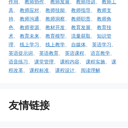
作用
、
教师协作
、
教师发展
、
教师培训
、
教师工
具
、
教师应对
、
教师技能
、
教师指导
、
教师支
持
、
教师沟通
、
教师洞察
、
教师职责
、
教师角
色
、
教师资源
、
教材开发
、
教育发展
、
教育技
术
、
教育未来
、
教育模型
、
流量获取
、
知识管
理
、
线上学习
、
线上教学
、
自媒体
、
英语学习
、
英语提示词
、
英语教育
、
英语课程
、
语言教学
、
语音练习
、
课堂管理
、
课程内容
、
课程实施
、
课
程改革
、
课程标准
、
课程设计
、
阅读理解
友情链接