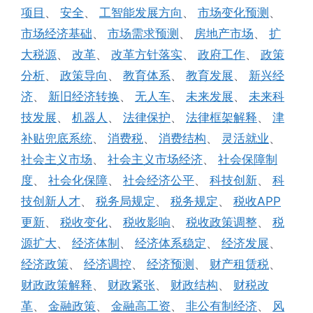
项目
、
安全
、
工智能发展方向
、
市场变化预测
、
市场经济基础
、
市场需求预测
、
房地产市场
、
扩
大税源
、
改革
、
改革方针落实
、
政府工作
、
政策
分析
、
政策导向
、
教育体系
、
教育发展
、
新兴经
济
、
新旧经济转换
、
无人车
、
未来发展
、
未来科
技发展
、
机器人
、
法律保护
、
法律框架解释
、
津
补贴兜底系统
、
消费税
、
消费结构
、
灵活就业
、
社会主义市场
、
社会主义市场经济
、
社会保障制
度
、
社会化保障
、
社会经济公平
、
科技创新
、
科
技创新人才
、
税务局规定
、
税务规定
、
税收APP
更新
、
税收变化
、
税收影响
、
税收政策调整
、
税
源扩大
、
经济体制
、
经济体系稳定
、
经济发展
、
经济政策
、
经济调控
、
经济预测
、
财产租赁税
、
财政政策解释
、
财政紧张
、
财政结构
、
财税改
革
、
金融政策
、
金融高工资
、
非公有制经济
、
风