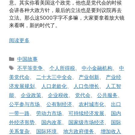
意。其实你看美国这个政党，他也是党代会的时候
会讲各种大政方针，最后的立法也是要到议院再去
立法。那么这5000字字不多嘛，大家要拿着放大镜
来看啊，新的时代了。
阅读更多
分
中国故事
类
标
不平等竞争
、
个人所得税
、
中小金融机构
、
中
签
美党代会
、
二十大三中全会
、
产业创新
、
产业经
济发展规划
、
人口老龄化
、
人口负增长
、
人工智
能
、
企业政策
、
企业税收
、
党代会
、
公共服务
、
公平参与市场
、
公有制经济
、
农村城市化
、
出口
一带一路
、
劳动力市场
、
可持续经济发展
、
国内
外经济形势
、
国内改革
、
国家级市场经济
、
国际
关系复杂
、
国际环境
、
地方政府债务
、
增加收入