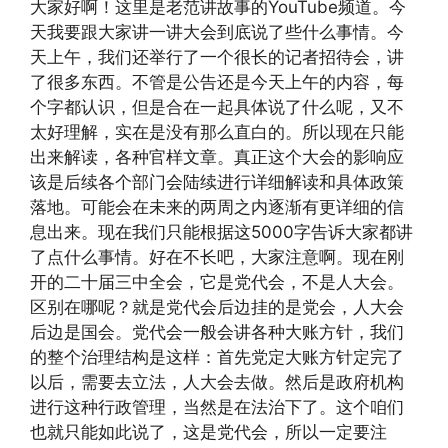
大家好啊！这里是老范讲故事的YouTube频道。今
天我要跟大家讲一讲大会到底说了些什么事情。今
天上午，我们还举行了一个很长的记者招待会，讲
了很多东西。不管是公告还是今天上午的内容，每
个字都认识，但是合在一起具体说了什么呢，又不
太好理解，实在是没有那么直白的。所以现在只能
出来解读，各种官样文章。真正这个大会的影响应
该是后续各个部门会陆续进行详细解读和具体政策
落地。可能会在未来的两周之内逐渐有更详细的信
息出来。现在我们只能根据这5000字告诉大家都讲
了点什么事情。好在不长吧，大家注意啊。现在刚
开的二十届三中全会，它是党代会，不是人大会。
区别在哪呢？就是党代会后边挂的是党会，人大会
后边是国会。党代会一般会讲各种大账方针，我们
的整个治理结构是这样：首先党定大账方针定完了
以后，需要去立法，人大会去做。然后是政府机构
进行这种行政管理，当然是在法治下了。这个咱们
也就只能如此说了，这是党代会，所以一定要注