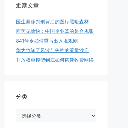
近期文章
医生漏诊判刑背后的医疗黑暗森林
西药见效快：中国企业算的是合规账
841号令如何重写出入境规则
华为竹知了风波与失控的流量沙丘
开放权重模型到底如何搭建收费网络
分类
分
类