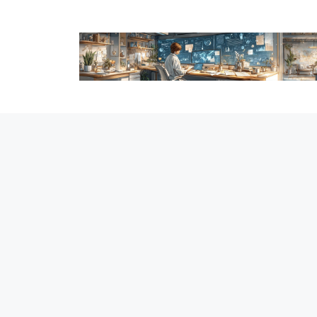
跳
至
内
容