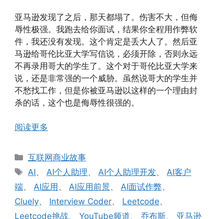
亚马逊发现了之后，那天都塌了。伤害不大，但侮
辱性极强。我跑去给你面试，结果你全程用作弊软
件，我还没有发现。这个肯定是丢大人了。然后亚
马逊给哥伦比亚大学写信说，必须开除，否则永远
不再录用哥大的学生了。这个对于哥伦比亚大学来
说，还是非常强的一个威胁。虽然说哥大的学生并
不愁找工作，但是你被亚马逊以这样的一个理由封
杀的话，这个也是侮辱性很强的。
阅读更多
分
互联网商业故事
类
标
AI
、
AI个人助理
、
AI个人助理开发
、
AI客户
签
端
、
AI应用
、
AI应用前景
、
AI面试作弊
、
Cluely
、
Interview Coder
、
Leetcode
、
Leetcode挑战
、
YouTube频道
、
乔布斯
、
亚马逊