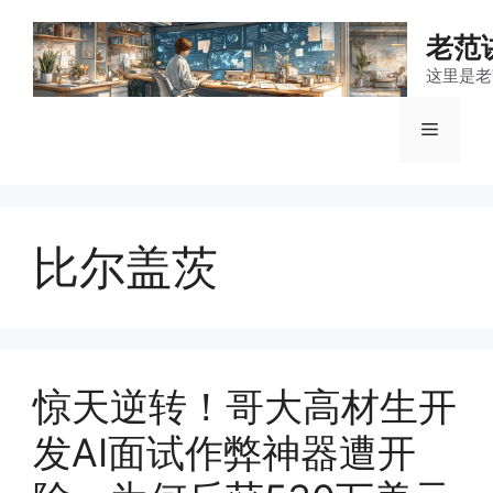
跳
至
老范
内
这里是老
容
菜
单
比尔盖茨
惊天逆转！哥大高材生开
发AI面试作弊神器遭开