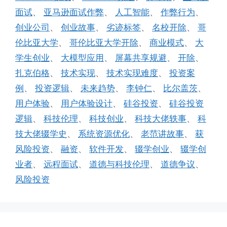
面试
、
亚马逊面试作弊
、
人工智能
、
作弊行为
、
创业公司
、
创业故事
、
劣迹标签
、
名校开除
、
哥
伦比亚大学
、
哥伦比亚大学开除
、
商业模式
、
大
学生创业
、
大模型应用
、
屏幕共享规避
、
开除
、
扎克伯格
、
技术实现
、
技术实现难度
、
投资案
例
、
投资逻辑
、
未来趋势
、
李钟仁
、
比尔盖茨
、
用户体验
、
用户体验设计
、
硅谷投资
、
硅谷投资
逻辑
、
科技伦理
、
科技创业
、
科技大佬轶事
、
科
技大佬辍学史
、
系统资源优化
、
老范讲故事
、
获
风险投资
、
融资
、
软件开发
、
辍学创业
、
辍学创
业者
、
远程面试
、
道德与科技伦理
、
道德争议
、
风险投资