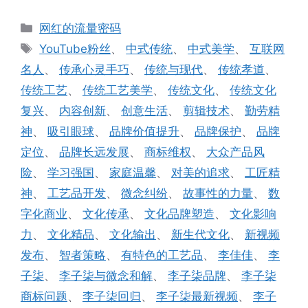
分
网红的流量密码
类
标
YouTube粉丝
、
中式传统
、
中式美学
、
互联网
签
名人
、
传承心灵手巧
、
传统与现代
、
传统孝道
、
传统工艺
、
传统工艺美学
、
传统文化
、
传统文化
复兴
、
内容创新
、
创意生活
、
剪辑技术
、
勤劳精
神
、
吸引眼球
、
品牌价值提升
、
品牌保护
、
品牌
定位
、
品牌长远发展
、
商标维权
、
大众产品风
险
、
学习强国
、
家庭温馨
、
对美的追求
、
工匠精
神
、
工艺品开发
、
微念纠纷
、
故事性的力量
、
数
字化商业
、
文化传承
、
文化品牌塑造
、
文化影响
力
、
文化精品
、
文化输出
、
新生代文化
、
新视频
发布
、
智者策略
、
有特色的工艺品
、
李佳佳
、
李
子柒
、
李子柒与微念和解
、
李子柒品牌
、
李子柒
商标问题
、
李子柒回归
、
李子柒最新视频
、
李子