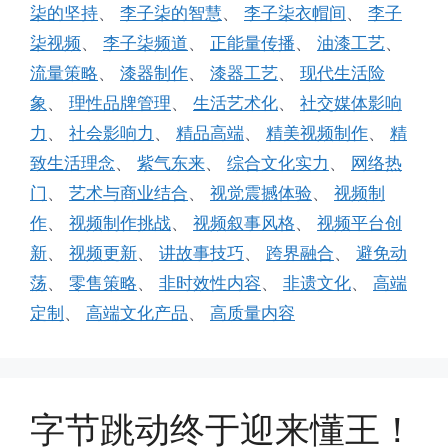
柒的坚持
、
李子柒的智慧
、
李子柒衣帽间
、
李子
柒视频
、
李子柒频道
、
正能量传播
、
油漆工艺
、
流量策略
、
漆器制作
、
漆器工艺
、
现代生活险
象
、
理性品牌管理
、
生活艺术化
、
社交媒体影响
力
、
社会影响力
、
精品高端
、
精美视频制作
、
精
致生活理念
、
紫气东来
、
综合文化实力
、
网络热
门
、
艺术与商业结合
、
视觉震撼体验
、
视频制
作
、
视频制作挑战
、
视频叙事风格
、
视频平台创
新
、
视频更新
、
讲故事技巧
、
跨界融合
、
避免动
荡
、
零售策略
、
非时效性内容
、
非遗文化
、
高端
定制
、
高端文化产品
、
高质量内容
字节跳动终于迎来懂王！