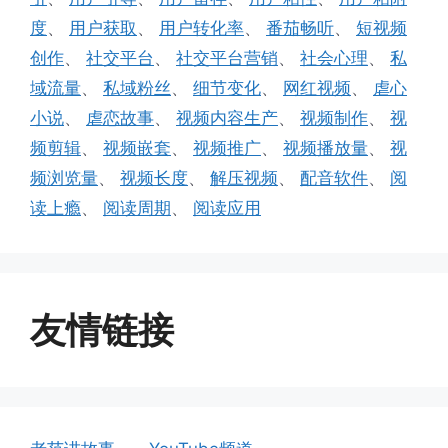
度
、
用户获取
、
用户转化率
、
番茄畅听
、
短视频
创作
、
社交平台
、
社交平台营销
、
社会心理
、
私
域流量
、
私域粉丝
、
细节变化
、
网红视频
、
虐心
小说
、
虐恋故事
、
视频内容生产
、
视频制作
、
视
频剪辑
、
视频嵌套
、
视频推广
、
视频播放量
、
视
频浏览量
、
视频长度
、
解压视频
、
配音软件
、
阅
读上瘾
、
阅读周期
、
阅读应用
友情链接