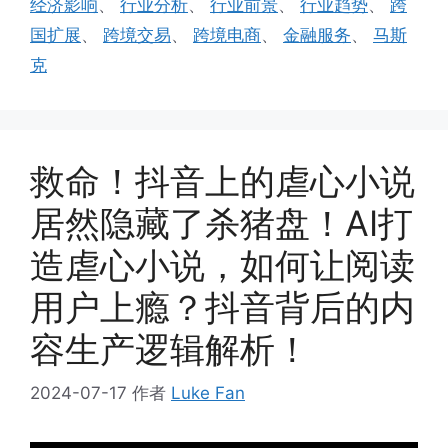
经济影响
、
行业分析
、
行业前景
、
行业趋势
、
跨
国扩展
、
跨境交易
、
跨境电商
、
金融服务
、
马斯
克
救命！抖音上的虐心小说
居然隐藏了杀猪盘！AI打
造虐心小说，如何让阅读
用户上瘾？抖音背后的内
容生产逻辑解析！
2024-07-17
作者
Luke Fan