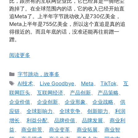
比，跟所有的互联网企业比，它已经算是一骑绝尘
跑掉了。在全球范围内的话，它的收入已经开始直
追Meta了。上半年字节跳动收入是730亿美金，
Meta上半年是755亿美金，所以这个直追是真的追
得很近的。而且年底的话，没准还能再往前蹭一
蹭。
阅读更多
分
字节跳动，故事多
类
标
AI技术
、
Live Goodbye
、
Meta
、
TikTok
、
互
签
联网巨头
、
互联网经济
、
产品创新
、
产品策略
、
企业价值
、
企业创新
、
企业形象
、
企业战略
、
供
应链
、
全球影响力
、
全球竞争
、
创新能力
、
利润
增长
、
利益分配
、
品牌价值
、
品牌发展
、
商业利
益
、
商业前景
、
商业变革
、
商业拓展
、
商业智