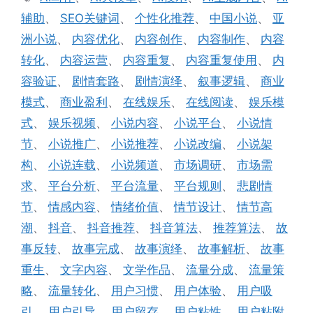
签
辅助
、
SEO关键词
、
个性化推荐
、
中国小说
、
亚
洲小说
、
内容优化
、
内容创作
、
内容制作
、
内容
转化
、
内容运营
、
内容重复
、
内容重复使用
、
内
容验证
、
剧情套路
、
剧情演绎
、
叙事逻辑
、
商业
模式
、
商业盈利
、
在线娱乐
、
在线阅读
、
娱乐模
式
、
娱乐视频
、
小说内容
、
小说平台
、
小说情
节
、
小说推广
、
小说推荐
、
小说改编
、
小说架
构
、
小说连载
、
小说频道
、
市场调研
、
市场需
求
、
平台分析
、
平台流量
、
平台规则
、
悲剧情
节
、
情感内容
、
情绪价值
、
情节设计
、
情节高
潮
、
抖音
、
抖音推荐
、
抖音算法
、
推荐算法
、
故
事反转
、
故事完成
、
故事演绎
、
故事解析
、
故事
重生
、
文字内容
、
文学作品
、
流量分成
、
流量策
略
、
流量转化
、
用户习惯
、
用户体验
、
用户吸
引
、
用户引导
、
用户留存
、
用户粘性
、
用户粘附