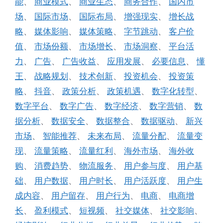
能
、
商业模式
、
商业生态
、
商务合作
、
国内市
场
、
国际市场
、
国际布局
、
增强现实
、
增长战
略
、
媒体影响
、
媒体策略
、
字节跳动
、
客户价
值
、
市场份额
、
市场增长
、
市场洞察
、
平台活
力
、
广告
、
广告收益
、
应用发展
、
必要信息
、
懂
王
、
战略规划
、
技术创新
、
投资机会
、
投资策
略
、
抖音
、
政策分析
、
政策机遇
、
数字化转型
、
数字平台
、
数字广告
、
数字经济
、
数字营销
、
数
据分析
、
数据安全
、
数据整合
、
数据驱动
、
新兴
市场
、
智能推荐
、
未来布局
、
流量分配
、
流量变
现
、
流量策略
、
流量红利
、
海外市场
、
海外收
购
、
消费趋势
、
物流服务
、
用户参与度
、
用户基
础
、
用户数据
、
用户时长
、
用户活跃度
、
用户生
成内容
、
用户留存
、
用户行为
、
电商
、
电商增
长
、
盈利模式
、
短视频
、
社交媒体
、
社交影响
、