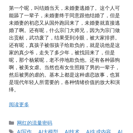
第一个呢，叫结婚当天，未婚妻逃婚了。这个人可
能舔了一辈子，未婚妻终于同意跟他结婚了，但是
未婚妻的初恋又从国外跑回来了，未婚妻就直接逃
婚了啊。还有呢，什么宗门大师兄，因为为宗门做
出贡献，武功废了，结果受到冷眼，被大家排挤。
还有呢，真孩子被假孩子给欺负的，就是说他是这
家的真少爷，走失了多少年，被找回来了，但是
呢，那个杨紫呢，老不停地欺负他。还有各种舔狗
啊，被美女虐。当然也有女生照顾了男的一辈子，
然后被男的虐的。基本上都是这种虐恋故事，也算
是现代年轻人所需要的，各种情绪价值的放大和演
绎。
阅读更多
分
网红的流量密码
类
标
AI写作
、
AI大模型
、
AI技术
、
AI生成内容
、
AI