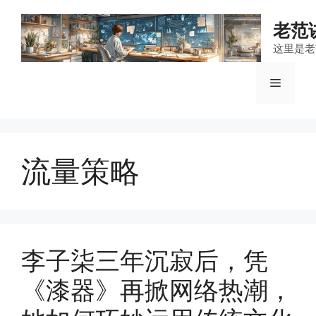
跳
至
老范
内
这里是老
容
菜
单
流量策略
李子柒三年沉寂后，凭
《漆器》再掀网络热潮，