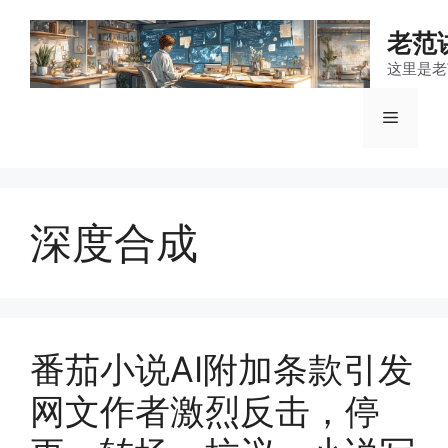
跳
至
老范
内
这里是老
容
菜
单
深度合成
番茄小说AI附加条款引发
网文作者激烈反击，停