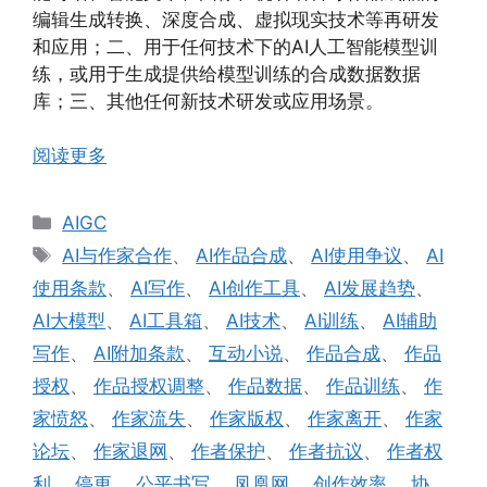
编辑生成转换、深度合成、虚拟现实技术等再研发
和应用；二、用于任何技术下的AI人工智能模型训
练，或用于生成提供给模型训练的合成数据数据
库；三、其他任何新技术研发或应用场景。
阅读更多
分
AIGC
类
标
AI与作家合作
、
AI作品合成
、
AI使用争议
、
AI
签
使用条款
、
AI写作
、
AI创作工具
、
AI发展趋势
、
AI大模型
、
AI工具箱
、
AI技术
、
AI训练
、
AI辅助
写作
、
AI附加条款
、
互动小说
、
作品合成
、
作品
授权
、
作品授权调整
、
作品数据
、
作品训练
、
作
家愤怒
、
作家流失
、
作家版权
、
作家离开
、
作家
论坛
、
作家退网
、
作者保护
、
作者抗议
、
作者权
利
、
停更
、
公平书写
、
凤凰网
、
创作效率
、
协