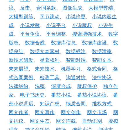
议
、
反击
、
合同条款
、
图像生成
、
大模型弊端
、
大模型训练
、
字节跳动
、
小说停更
、
小说内容生
成
、
小说发酵
、
小说平台
、
小说版权
、
小说生
成
、
平台争议
、
平台调整
、
搜索增强技术
、
数字
版权
、
数据合成
、
数据库信息
、
数据库建设
、
数
据总结
、
数据文本素材
、
数据标注
、
数据泄露
、
新技术研发
、
显著权利
、
智能对话
、
智能文本
、
未来展望
、
未来技术
、
机器学习
、
格式合同
、
格
式合同案例
、
检测工具
、
沟通对抗
、
法律协议
、
法律纠纷
、
洗稿
、
深度合成
、
版权保护
、
独立作
家
、
电子书历史
、
番茄小说
、
番茄小说协议
、
番
茄小说背后
、
知识产权
、
纸质合同
、
维权方式
、
网文作者
、
网文写作
、
网文创作
、
网文市场
、
网
文抗议
、
网文生态
、
网文连载
、
自动识别
、
虚拟
现实
、
跨平台纠纷
、
转场
、
连载小说
、
阅读市