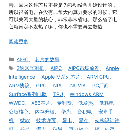
善。因为这种芯片本身是为移动设备开始设计的，
所以很省电。在没有非常大的算力要求的时候，它
可以关闭大量的核心，非常非常省电。那么省了电
它就肯定不发热了嘛，你也不需要再去散热。
阅读更多
分
AIGC
、
芯片的故事
类
标
2纳米光刻机
、
AIPC
、
AIPC市场前景
、
Apple
签
Intelligence
、
Apple M系列芯片
、
ARM CPU
、
ARM协议
、
GPU
、
NPU
、
NUVIA
、
PC厂商
、
Surface系列电脑
、
TPU
、
Windows ARM
、
WWDC
、
X86芯片
、
专利费
、
低发热
、
低耗电
、
公版核心
、
内存升级
、
华为
、
台积电
、
安卓手
机
、
微软
、
技术许可
、
显卡
、
显存
、
架构设计许
可
、
核显
、
海思
、
独显
、
算力核心
、
统一内存
、