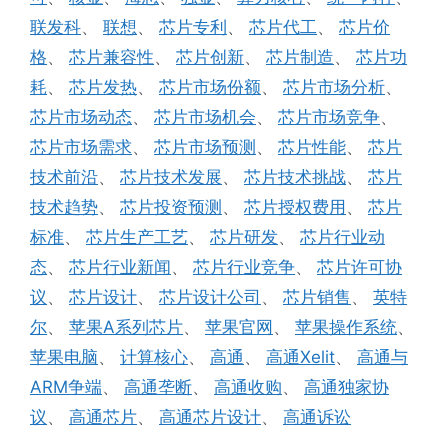
联发科
、
联想
、
芯片专利
、
芯片代工
、
芯片价
格
、
芯片兼容性
、
芯片创新
、
芯片制造
、
芯片功
耗
、
芯片发热
、
芯片市场份额
、
芯片市场分析
、
芯片市场动态
、
芯片市场机会
、
芯片市场竞争
、
芯片市场需求
、
芯片市场预测
、
芯片性能
、
芯片
技术前沿
、
芯片技术发展
、
芯片技术挑战
、
芯片
技术趋势
、
芯片投资预测
、
芯片授权费用
、
芯片
标准
、
芯片生产工艺
、
芯片研发
、
芯片行业动
态
、
芯片行业新闻
、
芯片行业竞争
、
芯片许可协
议
、
芯片设计
、
芯片设计公司
、
芯片销售
、
英特
尔
、
苹果A系列芯片
、
苹果官网
、
苹果操作系统
、
苹果电脑
、
计算核心
、
高通
、
高通Xelit
、
高通与
ARM争端
、
高通垄断
、
高通收购
、
高通独家协
议
、
高通芯片
、
高通芯片设计
、
高通诉讼