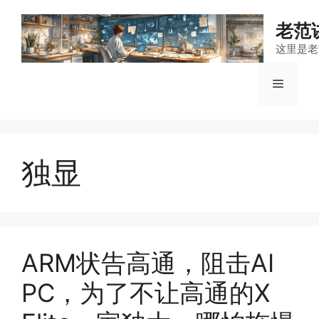
跳
至
老范
内
这里是老
容
菜
单
独显
ARM状告高通，阻击AI
PC，为了不让高通的X