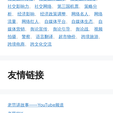
社交影响力
、
社交网络
、
第三国机票
、
策略分
析
、
经济影响
、
经济政策调整
、
网络名人
、
网络
流量
、
网络红人
、
自媒体平台
、
自媒体生态
、
自
媒体营销
、
舆论宣传
、
舆论引导
、
舆论战
、
视频
拍摄
、
警察
、
语言翻译
、
超市物价
、
跨境旅游
、
跨境电商
、
跨文化交流
友情链接
老范讲故事——YouTube频道