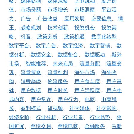
略
、
媒体影响
、
媒体策略
、
字节跳动
、
客户价
值
、
市场份额
、
市场增长
、
市场洞察
、
平台活
力
、
广告
、
广告收益
、
应用发展
、
必要信息
、
懂
王
、
战略规划
、
技术创新
、
投资机会
、
投资策
略
、
抖音
、
政策分析
、
政策机遇
、
数字化转型
、
数字平台
、
数字广告
、
数字经济
、
数字营销
、
数
据分析
、
数据安全
、
数据整合
、
数据驱动
、
新兴
市场
、
智能推荐
、
未来布局
、
流量分配
、
流量变
现
、
流量策略
、
流量红利
、
海外市场
、
海外收
购
、
消费趋势
、
物流服务
、
用户参与度
、
用户基
础
、
用户数据
、
用户时长
、
用户活跃度
、
用户生
成内容
、
用户留存
、
用户行为
、
电商
、
电商增
长
、
盈利模式
、
短视频
、
社交媒体
、
社交影响
、
经济影响
、
行业分析
、
行业前景
、
行业趋势
、
跨
国扩展
、
跨境交易
、
跨境电商
、
金融服务
、
马斯