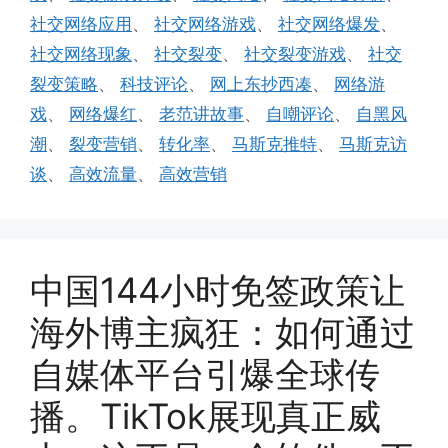
社交网络应用
、
社交网络游戏
、
社交网络爆发
、
社交网络现象
、
社交裂变
、
社交裂变游戏
、
社交
裂变策略
、
科技评论
、
网上东抄西凑
、
网络游
戏
、
网络爆红
、
老范讲故事
、
自嘲评论
、
自黑风
潮
、
裂变营销
、
转化率
、
马斯克推特
、
马斯克访
谈
、
高效流量
、
高效营销
中国144小时免签政策让
海外博主疯狂：如何通过
自媒体平台引爆全球传
播。TikTok展现真正威