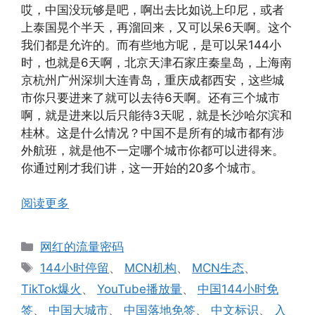
哎，中国没玩够是吧，啊出去比如说上印尼，或者
上泰国晃个半天，再溜回来，又可以呆6天啊。这个
我们都是允许的。而有些地方呢，是可以呆144小
时，也就是6天啊，北京天津石家庄秦皇岛，上海南
京杭州广州深圳大连青岛，重庆成都西安，这些城
市你只要进来了就可以去待6天啊。还有三个城市
啊，就是进来以后只能待3天呢，就是长沙哈尔滨和
桂林。这是什么情况？中国不是所有的城市都有涉
外航班，就是他不一定哪个城市你都可以进得来。
你通过刚才我们讲，这一开始的20多个城市。
阅读更多
分
网红的流量密码
类
标
144小时停留
、
MCN机构
、
MCN生态
、
签
TikTok爆火
、
YouTube播放量
、
中国144小时免
签
、
中国大城市
、
中国落地免签
、
中文标识
、
入