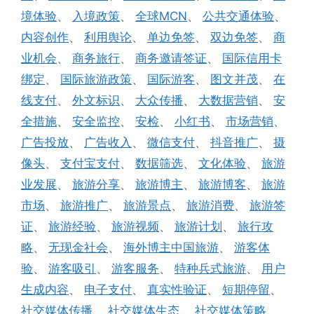
境体验
、
入境政策
、
全球MCN
、
公共交通体验
、
内容创作
、
利用舆论
、
单边免签
、
双边免签
、
商
业机会
、
商务旅行
、
商务邀请签证
、
国际信用卡
绑定
、
国际旅游政策
、
国际游客
、
图文并茂
、
在
线支付
、
外文标识
、
大众传播
、
大数据营销
、
安
全措施
、
安全监控
、
安检
、
小红书
、
市场营销
、
广告投放
、
广告收入
、
微信支付
、
抖音推广
、
摄
像头
、
支付宝支付
、
数据筛选
、
文化体验
、
旅游
业发展
、
旅游分享
、
旅游博主
、
旅游博客
、
旅游
市场
、
旅游推广
、
旅游景点
、
旅游消费
、
旅游签
证
、
旅游经验
、
旅游视频
、
旅游计划
、
旅行攻
略
、
无现金社会
、
海外博主中国旅游
、
游客体
验
、
游客吸引
、
游客服务
、
特种兵式旅游
、
用户
生成内容
、
电子支付
、
真实性验证
、
短期停留
、
社交媒体传播
、
社交媒体生态
、
社交媒体策略
、