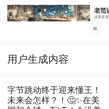
跳
至
老范
内
这里是老
容
菜
单
用户生成内容
字节跳动终于迎来懂王！
未来会怎样？！🤔✨在美