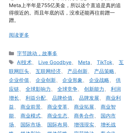
Meta上半年是755亿美金，所以这个直追是真的追
得很近的。而且年底的话，没准还能再往前蹭一
蹭。
阅读更多
分
字节跳动，故事多
类
标
AI技术
、
Live Goodbye
、
Meta
、
TikTok
、
互
签
联网巨头
、
互联网经济
、
产品创新
、
产品策略
、
企业价值
、
企业创新
、
企业形象
、
企业战略
、
供
应链
、
全球影响力
、
全球竞争
、
创新能力
、
利润
增长
、
利益分配
、
品牌价值
、
品牌发展
、
商业利
益
、
商业前景
、
商业变革
、
商业拓展
、
商业智
能
、
商业模式
、
商业生态
、
商务合作
、
国内市
场
、
国际市场
、
国际布局
、
增强现实
、
增长战