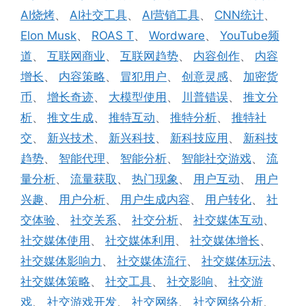
AI烧烤
、
AI社交工具
、
AI营销工具
、
CNN统计
、
Elon Musk
、
ROAS T
、
Wordware
、
YouTube频
道
、
互联网商业
、
互联网趋势
、
内容创作
、
内容
增长
、
内容策略
、
冒犯用户
、
创意灵感
、
加密货
币
、
增长奇迹
、
大模型使用
、
川普错误
、
推文分
析
、
推文生成
、
推特互动
、
推特分析
、
推特社
交
、
新兴技术
、
新兴科技
、
新科技应用
、
新科技
趋势
、
智能代理
、
智能分析
、
智能社交游戏
、
流
量分析
、
流量获取
、
热门现象
、
用户互动
、
用户
兴趣
、
用户分析
、
用户生成内容
、
用户转化
、
社
交体验
、
社交关系
、
社交分析
、
社交媒体互动
、
社交媒体使用
、
社交媒体利用
、
社交媒体增长
、
社交媒体影响力
、
社交媒体流行
、
社交媒体玩法
、
社交媒体策略
、
社交工具
、
社交影响
、
社交游
戏
、
社交游戏开发
、
社交网络
、
社交网络分析
、