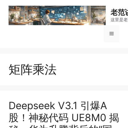
跳
至
老范
内
这里是老
容
菜
单
矩阵乘法
Deepseek V3.1 引爆A
股！神秘代码 UE8M0 揭