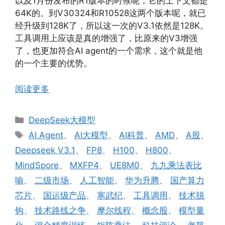
以及1月份发布的R1版本的时候呢，它的上下文都是
64K的。到V30324和R10528这两个版本呢，就已
经升级到128K了，所以这一次的V3.1依然是128K。
工具调用上应该是真的增强了，比原来的V3增强
了，也更加符合AI agent的一个需求，这个就是他
的一个主要的优势。
阅读更多
分
DeepSeek大模型
类
标
AI Agent
、
AI大模型
、
AI科普
、
AMD
、
A股
、
签
Deepseek V3.1
、
FP8
、
H100
、
H800
、
MindSpore
、
MXFP4
、
UE8M0
、
九九乘法表比
喻
、
二级市场
、
人工智能
、
华为升腾
、
国产算力
芯片
、
国运级产品
、
寒武纪
、
工具调用
、
技术脱
钩
、
技术路线之争
、
摩尔线程
、
概念股
、
模型量