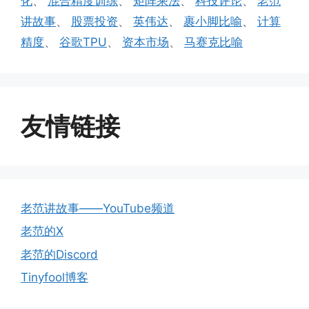
化
、
混合精度训练
、
矩阵乘法
、
科技评论
、
老范
讲故事
、
股票投资
、
英伟达
、
裹小脚比喻
、
计算
精度
、
谷歌TPU
、
资本市场
、
马赛克比喻
友情链接
老范讲故事——YouTube频道
老范的X
老范的Discord
Tinyfool博客