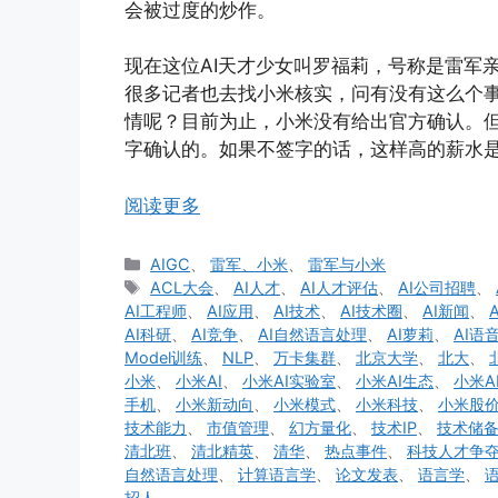
会被过度的炒作。
现在这位AI天才少女叫罗福莉，号称是雷军
很多记者也去找小米核实，问有没有这么个
情呢？目前为止，小米没有给出官方确认。
字确认的。如果不签字的话，这样高的薪水
阅读更多
分
AIGC
、
雷军、小米
、
雷军与小米
类
标
ACL大会
、
AI人才
、
AI人才评估
、
AI公司招聘
、
签
AI工程师
、
AI应用
、
AI技术
、
AI技术圈
、
AI新闻
、
AI科研
、
AI竞争
、
AI自然语言处理
、
AI萝莉
、
AI语
Model训练
、
NLP
、
万卡集群
、
北京大学
、
北大
、
小米
、
小米AI
、
小米AI实验室
、
小米AI生态
、
小米A
手机
、
小米新动向
、
小米模式
、
小米科技
、
小米股
技术能力
、
市值管理
、
幻方量化
、
技术IP
、
技术储
清北班
、
清北精英
、
清华
、
热点事件
、
科技人才争
自然语言处理
、
计算语言学
、
论文发表
、
语言学
、
招人