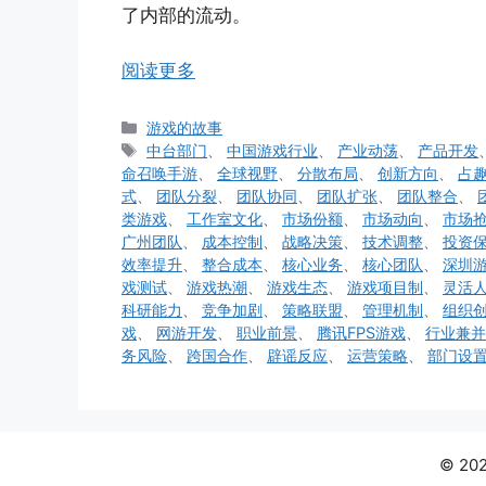
了内部的流动。
阅读更多
分
游戏的故事
类
标
中台部门
、
中国游戏行业
、
产业动荡
、
产品开发
签
命召唤手游
、
全球视野
、
分散布局
、
创新方向
、
占
式
、
团队分裂
、
团队协同
、
团队扩张
、
团队整合
、
类游戏
、
工作室文化
、
市场份额
、
市场动向
、
市场
广州团队
、
成本控制
、
战略决策
、
技术调整
、
投资
效率提升
、
整合成本
、
核心业务
、
核心团队
、
深圳
戏测试
、
游戏热潮
、
游戏生态
、
游戏项目制
、
灵活
科研能力
、
竞争加剧
、
策略联盟
、
管理机制
、
组织
戏
、
网游开发
、
职业前景
、
腾讯FPS游戏
、
行业兼并
务风险
、
跨国合作
、
辟谣反应
、
运营策略
、
部门设
© 2