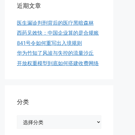
近期文章
医生漏诊判刑背后的医疗黑暗森林
西药见效快：中国企业算的是合规账
841号令如何重写出入境规则
华为竹知了风波与失控的流量沙丘
开放权重模型到底如何搭建收费网络
分类
分
类