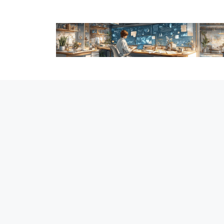
跳
至
内
容