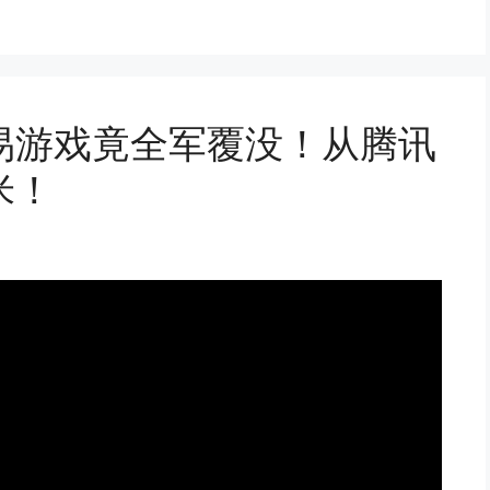
易游戏竟全军覆没！从腾讯
米！