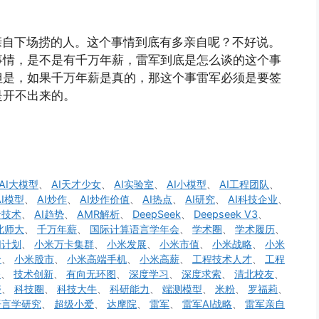
亲自下场捞的人。这个事情到底有多亲自呢？不好说。
事情，是不是有千万年薪，雷军到底是怎么谈的这个事
但是，如果千万年薪是真的，那这个事雷军必须是要签
是开不出来的。
AI大模型
、
AI天才少女
、
AI实验室
、
AI小模型
、
AI工程团队
、
AI模型
、
AI炒作
、
AI炒作价值
、
AI热点
、
AI研究
、
AI科技企业
、
音技术
、
AI趋势
、
AMR解析
、
DeepSeek
、
Deepseek V3
、
北师大
、
千万年薪
、
国际计算语言学年会
、
学术圈
、
学术履历
、
I计划
、
小米万卡集群
、
小米发展
、
小米市值
、
小米战略
、
小米
价
、
小米股市
、
小米高端手机
、
小米高薪
、
工程技术人才
、
工程
备
、
技术创新
、
有向无环图
、
深度学习
、
深度求索
、
清北校友
、
夺
、
科技圈
、
科技大牛
、
科研能力
、
端测模型
、
米粉
、
罗福莉
、
语言学研究
、
超级小爱
、
达摩院
、
雷军
、
雷军AI战略
、
雷军亲自