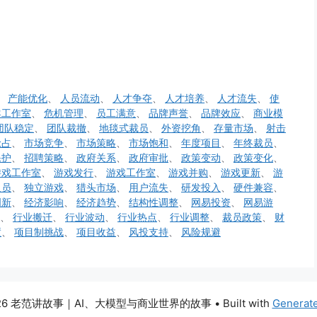
、
产能优化
、
人员流动
、
人才争夺
、
人才培养
、
人才流失
、
使
趣工作室
、
危机管理
、
员工满意
、
品牌声誉
、
品牌效应
、
商业模
团队稳定
、
团队裁撤
、
地毯式裁员
、
外资挖角
、
存量市场
、
射击
抢占
、
市场竞争
、
市场策略
、
市场饱和
、
年度项目
、
年终裁员
、
保护
、
招聘策略
、
政府关系
、
政府审批
、
政策变动
、
政策变化
、
游戏工作室
、
游戏发行
、
游戏工作室
、
游戏并购
、
游戏更新
、
游
人员
、
独立游戏
、
猎头市场
、
用户流失
、
研发投入
、
硬件兼容
、
创新
、
经济影响
、
经济趋势
、
结构性调整
、
网易投资
、
网易游
、
行业搬迁
、
行业波动
、
行业热点
、
行业调整
、
裁员政策
、
财
置
、
项目制挑战
、
项目收益
、
风投支持
、
风险规避
026 老范讲故事｜AI、大模型与商业世界的故事
• Built with
Generat