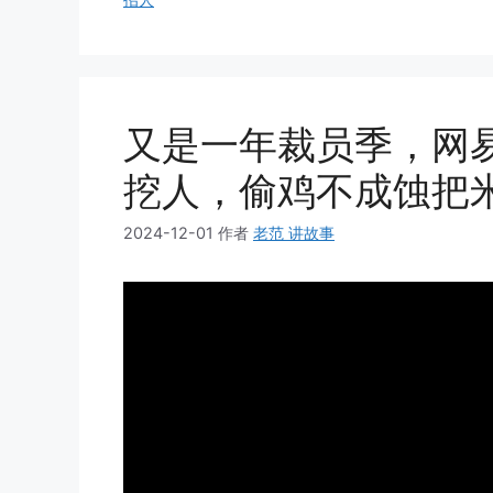
又是一年裁员季，网
挖人，偷鸡不成蚀把
2024-12-01
作者
老范 讲故事