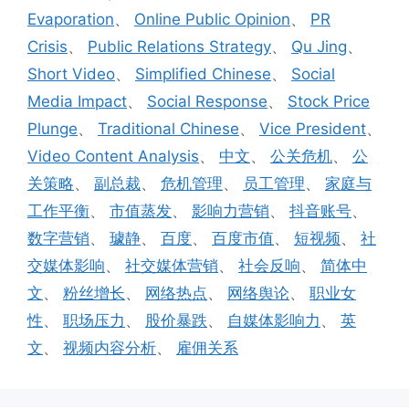
Evaporation
、
Online Public Opinion
、
PR
Crisis
、
Public Relations Strategy
、
Qu Jing
、
Short Video
、
Simplified Chinese
、
Social
Media Impact
、
Social Response
、
Stock Price
Plunge
、
Traditional Chinese
、
Vice President
、
Video Content Analysis
、
中文
、
公关危机
、
公
关策略
、
副总裁
、
危机管理
、
员工管理
、
家庭与
工作平衡
、
市值蒸发
、
影响力营销
、
抖音账号
、
数字营销
、
璩静
、
百度
、
百度市值
、
短视频
、
社
交媒体影响
、
社交媒体营销
、
社会反响
、
简体中
文
、
粉丝增长
、
网络热点
、
网络舆论
、
职业女
性
、
职场压力
、
股价暴跌
、
自媒体影响力
、
英
文
、
视频内容分析
、
雇佣关系