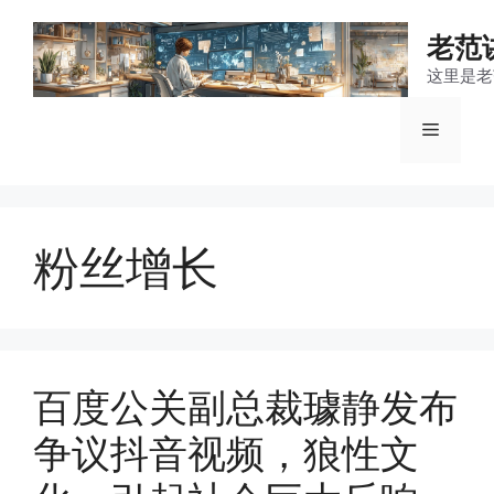
跳
至
老范
内
这里是老
容
菜
单
粉丝增长
百度公关副总裁璩静发布
争议抖音视频，狼性文