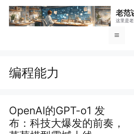
跳
至
老范
内
这里是老
容
菜
单
编程能力
OpenAI的GPT-o1 发
布：科技大爆发的前奏，