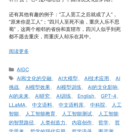
还有其他有趣的例子：“工人罢工之后就成了人”，
“原来你是工人”；“四川人至死不渝，重庆人乐不思
蜀”，这两个相邻的省份和直辖市，四川人似乎到死
都不愿去重庆，而重庆人却乐在其中。
阅读更多
分
AIGC
类
标
AI和文化的交融
、
AI大模型
、
AI技术应用
、
AI
签
挑战
、
AI模型效果
、
AI模型训练
、
AI的文化影响
、
AI的未来
、
AI研究
、
AI训练
、
English
、
GPT-4
、
LLaMA
、
中文语料
、
中文语料库
、
中科院
、
人工
智能
、
人工智能教育
、
人工智能测试
、
人工智能
的智慧路径
、
人类创造力
、
内容创作
、
哲学
、
哲
学思考
、
哲学的现代应用
、
哲学语录
、
图灵测