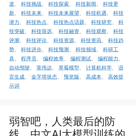
道
、
科技挑战
、
科技探索
、
科技新闻
、
科技更
新
、
科技未来
、
科技未来展望
、
科技机遇
、
科技
潜力
、
科技热点
、
科技热点话题
、
科技研究
、
科
技突破
、
科技筛选
、
科技融资
、
科技观察
、
科技
评测
、
科技评论
、
科技资源
、
科技资讯
、
科技趋
势
、
科技进步
、
科技预测
、
科技领域
、
科研工
具
、
程序员
、
编程效率
、
编程测试
、
编程能力
、
自动驾驶
、
英伟达
、
草莓模型
、
计算机科学
、
语
言生成
、
金字塔状态
、
预览版
、
高成本
、
高效提
示词
弱智吧，人类最后的防
线，中文AI大模型训练的