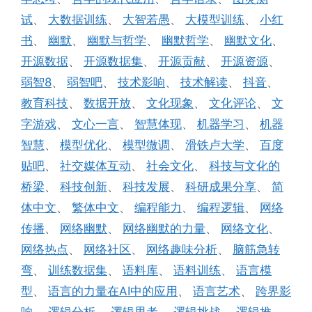
试
、
大数据训练
、
大智若愚
、
大模型训练
、
小红
书
、
幽默
、
幽默与哲学
、
幽默哲学
、
幽默文化
、
开源数据
、
开源数据集
、
开源贡献
、
开源资源
、
弱智8
、
弱智吧
、
技术影响
、
技术解读
、
抖音
、
教育科技
、
数据开放
、
文化现象
、
文化评论
、
文
字游戏
、
文心一言
、
智慧体现
、
机器学习
、
机器
智慧
、
模型优化
、
模型微调
、
滑铁卢大学
、
百度
贴吧
、
社交媒体互动
、
社会文化
、
科技与文化的
桥梁
、
科技创新
、
科技发展
、
科研成果分享
、
简
体中文
、
繁体中文
、
编程能力
、
编程逻辑
、
网络
传播
、
网络幽默
、
网络幽默的力量
、
网络文化
、
网络热点
、
网络社区
、
网络趣味分析
、
脑筋急转
弯
、
训练数据集
、
语料库
、
语料训练
、
语言模
型
、
语言的力量在AI中的应用
、
语言艺术
、
跨界影