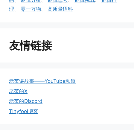
响
、
逻辑分析
、
逻辑思考
、
逻辑挑战
、
逻辑推
理
、
零一万物
、
高质量语料
友情链接
老范讲故事——YouTube频道
老范的X
老范的Discord
Tinyfool博客