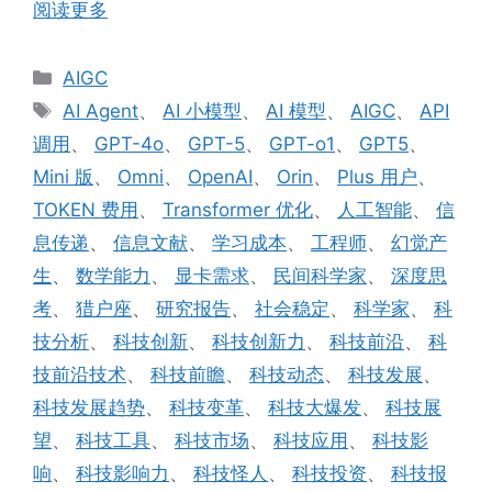
阅读更多
分
AIGC
类
标
AI Agent
、
AI 小模型
、
AI 模型
、
AIGC
、
API
签
调用
、
GPT-4o
、
GPT-5
、
GPT-o1
、
GPT5
、
Mini 版
、
Omni
、
OpenAI
、
Orin
、
Plus 用户
、
TOKEN 费用
、
Transformer 优化
、
人工智能
、
信
息传递
、
信息文献
、
学习成本
、
工程师
、
幻觉产
生
、
数学能力
、
显卡需求
、
民间科学家
、
深度思
考
、
猎户座
、
研究报告
、
社会稳定
、
科学家
、
科
技分析
、
科技创新
、
科技创新力
、
科技前沿
、
科
技前沿技术
、
科技前瞻
、
科技动态
、
科技发展
、
科技发展趋势
、
科技变革
、
科技大爆发
、
科技展
望
、
科技工具
、
科技市场
、
科技应用
、
科技影
响
、
科技影响力
、
科技怪人
、
科技投资
、
科技报